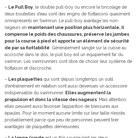
–
Le
Pull Boy
, le double pull-boy ou encore le bricolage de
deux bouteilles d’eau sont des engins de flottaisons quasiment
omniprésents en Swimrun. Le pull-boy avantage les non-
nageurs en
maintenant une position plus horizontale, il
compense le poids des chaussures, préserve les jambes
pour la course à pied et apporte un élément de sécurité
de par sa flottabilité
. Généralement sanglé sur la cuisse au
accroché dans le dos, le pull boy est un équipement far du
swimrun. Les swimrunners sont libre de choisir leur système de
flottaison et d’accroche.
–
Les plaquettes
qui sont depuis longtemps un outil
d’entraînement en natation sont aussi devenues un accessoire
indispensable du swimrunner.
Elles augmentent la
propulsion et donc la vitesse des nageurs
. Mais attention,
elles peuvent aussi favoriser l’apparition de blessures aux
épaules. Pour le moment aucune limite sur leur taille n’existe,
probablement parce que peu de personnes peuvent tirer
avantages de plaquettes démesurées.
–
La longe/corde
est un filin souple liant les deux