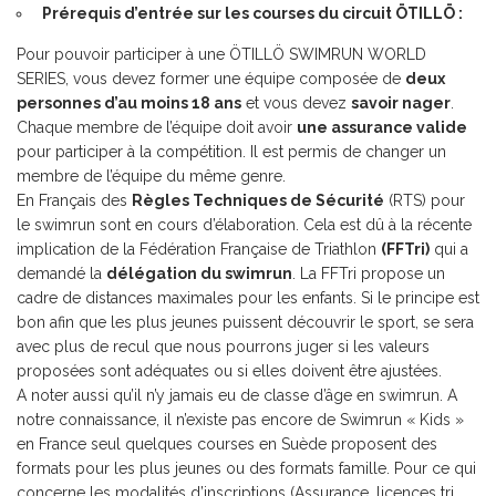
Prérequis d’entrée sur les courses du circuit ÖTILLÖ :
Pour pouvoir participer à une ÖTILLÖ SWIMRUN WORLD
SERIES, vous devez former une équipe composée de
deux
personnes d’au moins 18 ans
et vous devez
savoir nager
.
Chaque membre de l’équipe doit avoir
une assurance valide
pour participer à la compétition. Il est permis de changer un
membre de l’équipe du même genre.
En Français des
Règles Techniques de Sécurité
(RTS) pour
le swimrun sont en cours d’élaboration. Cela est dû à la récente
implication de la Fédération Française de Triathlon
(FFTri)
qui a
demandé la
délégation du swimrun
. La FFTri propose un
cadre de distances maximales pour les enfants. Si le principe est
bon afin que les plus jeunes puissent découvrir le sport, se sera
avec plus de recul que nous pourrons juger si les valeurs
proposées sont adéquates ou si elles doivent être ajustées.
A noter aussi qu’il n’y jamais eu de classe d’âge en swimrun. A
notre connaissance, il n’existe pas encore de Swimrun « Kids »
en France seul quelques courses en Suède proposent des
formats pour les plus jeunes ou des formats famille. Pour ce qui
concerne les modalités d’inscriptions (Assurance, licences tri,