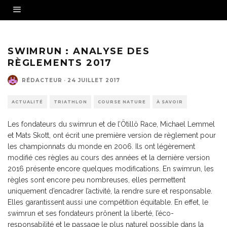
Source photo : p3trisports
SWIMRUN : ANALYSE DES
RÈGLEMENTS 2017
RÉDACTEUR
·
24 JUILLET 2017
ACTUALITÉ
TRIATHLON
COURSE NATURE
À SAVOIR
Les fondateurs du swimrun et de l’Ötillö Race, Michael Lemmel
et Mats Skott, ont écrit une première version de règlement pour
les championnats du monde en 2006. Ils ont légèrement
modifié ces règles au cours des années et la dernière version
2016 présente encore quelques modifications. En swimrun, les
règles sont encore peu nombreuses, elles permettent
uniquement d’encadrer l’activité, la rendre sure et responsable.
Elles garantissent aussi une compétition équitable. En effet, le
swimrun et ses fondateurs prônent la liberté, l’éco-
responsabilité et le passage le plus naturel possible dans la