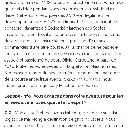
gros actionnaire du MDS après son fondateur Patrick Bauer avec
qui je l’ai dirigé pendant 5 ans en compagnie aussi de Marie
Bauer. Cette fusion évoquée dès 2012 était légitime si le
développement des HDMS fonctionnait. Patrick souhaitait se
consacrer davantage à Solidarité Marathon des Sables,
l’association pour l’éveil au sport des enfants crée et soutenue
depuis le début et ainsi relâcher la pression d’être aux
commandes d’une telle course. J’ai la chance de ne pas être
tout seul, j’ai énormément de personnes à mes côtés dont mon
associé et passionné de sport Olivier Cerbeland. À partir de
2024, toutes les épreuves auront l’appellation Marathon des
Sables avec le nom du pays derrière. Lorsque nous parlerons
de la course ancestrale avec 240-250 km au Maroc, nous
l’appellerons le « Legendary Marathon des Sables »
Lepape-info : Vous avancez dans votre aventure pour les
années à venir avec quel état d’esprit ?
C.G :
Mon associé et moi avons fait notre carrière, je suis dans la
logistique marketing à destination de gros industriels. Nous
avons tout ce qu’il nous faut pour vivre. À présent, on veut créer