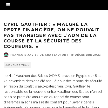
CYRIL GAUTHIER : « MALGRÉ LA
PERTE FINANCIÈRE, ON NE POUVAIT
PAS TRANSIGER AVEC L’ADN DE LA
COURSE ET LA SÉCURITÉ DES
COUREURS. »
FRANÇOIS-XAVIER DE CHATEAUFORT
·
18 DÉCEMBRE 2023
ACTUALITÉ TRAIL
Le Half Marathon des Sables (HDMS) prévu en Egypte du 18 au
24 novembre dernier a été annulé pour des raisons de sécurité
en raison du conflit israélo-palestinien. Cyril Gauthier, le
responsable de la nouvelle entité Marathon des Sables n'en est
pas à sa première annulation ou report de course pour
différentes raisons mais reste confiant pour l'avenir de tels
évènements où priment la sécurité, le bien-être et le bonheur