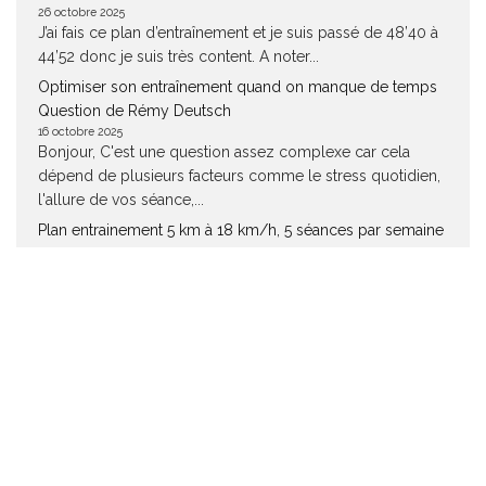
26 octobre 2025
J’ai fais ce plan d’entraînement et je suis passé de 48’40 à
44’52 donc je suis très content. A noter...
Optimiser son entraînement quand on manque de temps
Question de Rémy Deutsch
16 octobre 2025
Bonjour, C'est une question assez complexe car cela
dépend de plusieurs facteurs comme le stress quotidien,
l'allure de vos séance,...
Plan entrainement 5 km à 18 km/h, 5 séances par semaine
Question de Quentin
14 octobre 2025
bonjour, vous parlez lors de la premiere séance de : "
d’exercices technique de course et de lignes droites". Je...
Optimiser son entraînement quand on manque de temps
Question de Nicolas
8 octobre 2025
J'ai 36 ans et difficile de trouver le temps de s'entrainer
entre la vie de famille et professionnelle. J'ai un...
Quel entrainement réaliser pour gagner en endurance