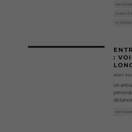
ENTRAÎN
PLANS D
21 COMM
ENTR
: VO
LONG
REMY DE
Un entra
primordi
distance
ENTRAÎN