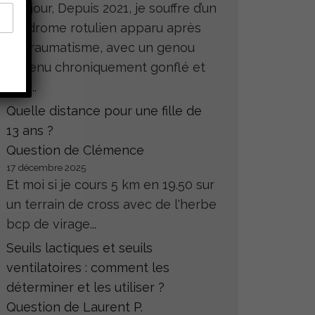
Bonjour, Depuis 2021, je souffre d’un
syndrome rotulien apparu après
un traumatisme, avec un genou
devenu chroniquement gonflé et
très...
Quelle distance pour une fille de
13 ans ?
Question de Clémence
17 décembre 2025
Et moi si je cours 5 km en 19.50 sur
un terrain de cross avec de l'herbe
bcp de virage...
Seuils lactiques et seuils
ventilatoires : comment les
déterminer et les utiliser ?
Question de Laurent P.