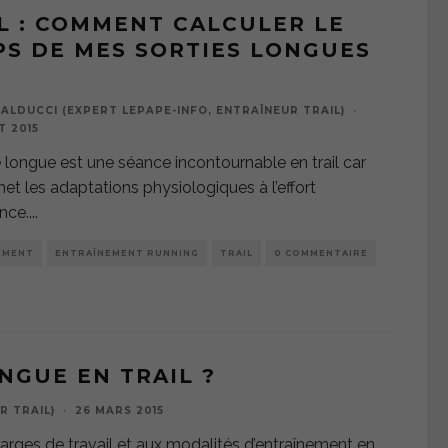
L : COMMENT CALCULER LE
S DE MES SORTIES LONGUES
ALDUCCI (EXPERT LEPAPE-INFO, ENTRAÎNEUR TRAIL)
·
T 2015
e longue est une séance incontournable en trail car
met les adaptations physiologiques à l’effort
nce.
...
EMENT
ENTRAÎNEMENT RUNNING
TRAIL
0 COMMENTAIRE
NGUE EN TRAIL ?
R TRAIL)
·
26 MARS 2015
arges de travail et aux modalités d’entraînement en