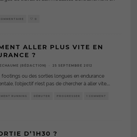
COMMENTAIRE
0
ENT ALLER PLUS VITE EN
URANCE ?
ECHAUME (RÉDACTION)
·
25 SEPTEMBRE 2012
 footings ou des sorties longues en endurance
ale, l’objectif n’est pas de chercher à aller vite.
...
EMENT RUNNING
DÉBUTER
PROGRESSER
1 COMMENT
ORTIE D’1H30 ?