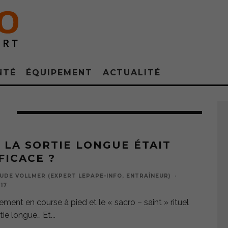
NTÉ
ÉQUIPEMENT
ACTUALITÉ
E
I LA SORTIE LONGUE ÉTAIT
FICACE ?
UDE VOLLMER (EXPERT LEPAPE-INFO, ENTRAÎNEUR)
·
17
ement en course à pied et le « sacro – saint » rituel
rtie longue… Et
...