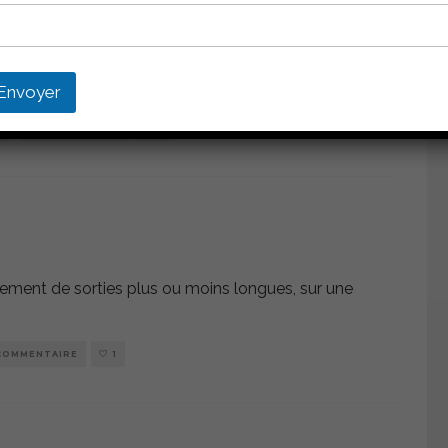
 EXPLOSE
ngues à 75% de ma FCM, je suis toujours
...
Envoyer
R
0 COMMENTAIRE
0
ement de sorties plus ou moins longues, sur une
COMMENTAIRE
1