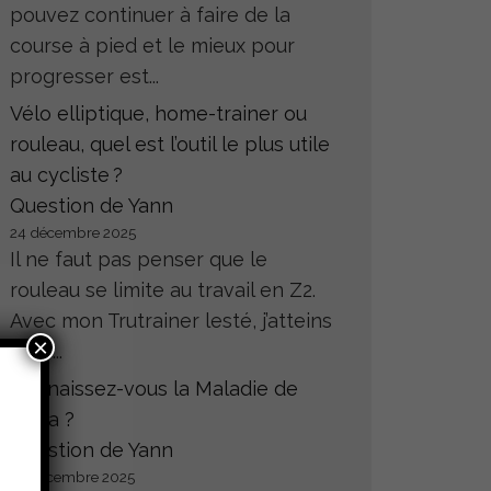
pouvez continuer à faire de la
course à pied et le mieux pour
progresser est...
Vélo elliptique, home-trainer ou
rouleau, quel est l’outil le plus utile
au cycliste ?
Question de Yann
24 décembre 2025
Il ne faut pas penser que le
rouleau se limite au travail en Z2.
Avec mon Trutrainer lesté, j’atteins
×
sans...
Connaissez-vous la Maladie de
Hoffa ?
Question de Yann
23 décembre 2025