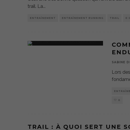
trail. La
...
ENTRAÎNEMENT
ENTRAÎNEMENT RUNNING
TRAIL
0 
COMM
END
SABINE D
Lors des
fondament
ENTRAÎN
0
TRAIL : À QUOI SERT UNE S