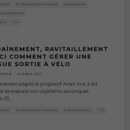
EMENT
ENTRAÎNEMENT RUNNING
PROGRESSER
'ENTRAÎNEMENT
ENTS
4
AÎNEMENT, RAVITAILLEMENT
ICI COMMENT GÉRER UNE
UE SORTIE À VÉLO
UTSCH
·
14 AVRIL 2017
înement adapté et progressif Avant tout, il est
al de préparer son organisme aux longues
s. Et
...
EMENT
ENTRAÎNEMENT CYCLISME
0 COMMENTAIRE
0