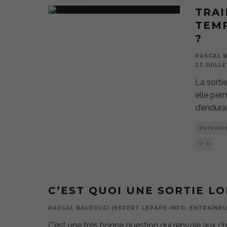
TRAI
TEMP
?
PASCAL B
23 JUILLE
La sorti
elle per
d’endura
ENTRAÎN
0
C’EST QUOI UNE SORTIE LO
PASCAL BALDUCCI (EXPERT LEPAPE-INFO, ENTRAÎNEU
C’est une très bonne question qui renvoie aux ch