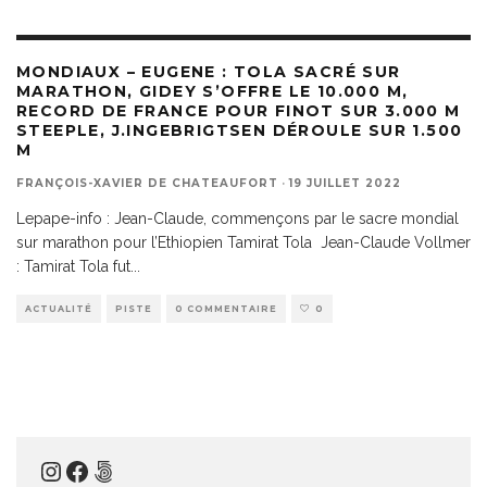
MONDIAUX – EUGENE : TOLA SACRÉ SUR
MARATHON, GIDEY S’OFFRE LE 10.000 M,
RECORD DE FRANCE POUR FINOT SUR 3.000 M
STEEPLE, J.INGEBRIGTSEN DÉROULE SUR 1.500
M
FRANÇOIS-XAVIER DE CHATEAUFORT
·
19 JUILLET 2022
Lepape-info : Jean-Claude, commençons par le sacre mondial
sur marathon pour l’Ethiopien Tamirat Tola Jean-Claude Vollmer
: Tamirat Tola fut
...
ACTUALITÉ
PISTE
0 COMMENTAIRE
0
Instagram
Facebook
500px