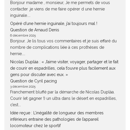
Bonjour madame , monsieur, Je me permets de vous
contacter ,je viens de me faire opérer d une hernie
inguinale....
Opéré d’une hernie inguinale, j’ai toujours mal !
Question de Arnaud Denis
6 décembre 2025
Bonjour. Je lis tous vos commentaires et je suis effaré du
nombre de complications liée à ces prothèses de
hernie....
Nicolas Duplàa : « J’aime visiter, voyager, partager et le fait
de courir en espadrilles, cela t’ouvre plus facilement aux
gens pour discuter avec eux. »
Question de Cyril pacing
3 décembre 2025
Franchement bluffé par la démarche de Nicolas Duplàa.
Courir (et gagner !) un ultra dans le désert en espadrilles,
c’est...
Idée reçue : L’inégalité de longueur des membres
inférieurs entraine des pathologies de l’appareil
locomoteur chez le sportif