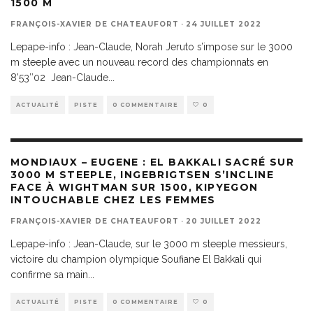
1500 M
FRANÇOIS-XAVIER DE CHATEAUFORT
·
24 JUILLET 2022
Lepape-info : Jean-Claude, Norah Jeruto s’impose sur le 3000
m steeple avec un nouveau record des championnats en
8’53″02 Jean-Claude
...
ACTUALITÉ
PISTE
0 COMMENTAIRE
0
MONDIAUX – EUGENE : EL BAKKALI SACRÉ SUR
3000 M STEEPLE, INGEBRIGTSEN S’INCLINE
FACE À WIGHTMAN SUR 1500, KIPYEGON
INTOUCHABLE CHEZ LES FEMMES
FRANÇOIS-XAVIER DE CHATEAUFORT
·
20 JUILLET 2022
Lepape-info : Jean-Claude, sur le 3000 m steeple messieurs,
victoire du champion olympique Soufiane El Bakkali qui
confirme sa main
...
ACTUALITÉ
PISTE
0 COMMENTAIRE
0