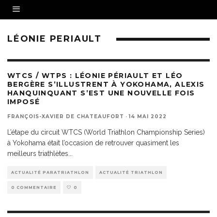
LÉONIE PERIAULT
WTCS / WTPS : LÉONIE PÉRIAULT ET LÉO
BERGÈRE S’ILLUSTRENT À YOKOHAMA, ALEXIS
HANQUINQUANT S’EST UNE NOUVELLE FOIS
IMPOSÉ
FRANÇOIS-XAVIER DE CHATEAUFORT
·
14 MAI 2022
L’étape du circuit WTCS (World Triathlon Championship Series)
à Yokohama était l’occasion de retrouver quasiment les
meilleurs triathlètes
...
ACTUALITÉ PARATRIATHLON
ACTUALITÉ TRIATHLON
0 COMMENTAIRE
0