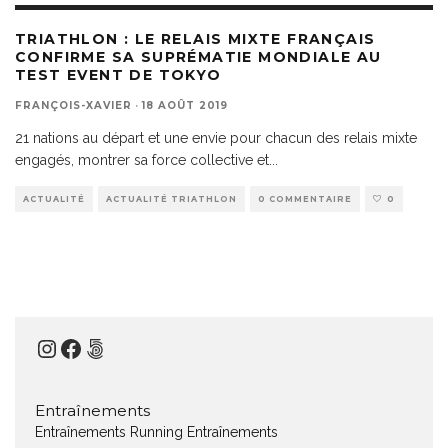
TRIATHLON : LE RELAIS MIXTE FRANÇAIS
CONFIRME SA SUPRÉMATIE MONDIALE AU
TEST EVENT DE TOKYO
FRANÇOIS-XAVIER
·
18 AOÛT 2019
21 nations au départ et une envie pour chacun des relais mixte
engagés, montrer sa force collective et
...
ACTUALITÉ
ACTUALITÉ TRIATHLON
0 COMMENTAIRE
0
Instagram
Facebook
500px
Entraînements
Entraînements Running
Entraînements