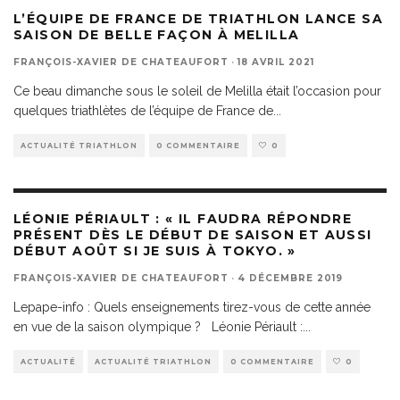
L’ÉQUIPE DE FRANCE DE TRIATHLON LANCE SA
SAISON DE BELLE FAÇON À MELILLA
FRANÇOIS-XAVIER DE CHATEAUFORT
·
18 AVRIL 2021
Ce beau dimanche sous le soleil de Melilla était l’occasion pour
quelques triathlètes de l’équipe de France de
...
ACTUALITÉ TRIATHLON
0 COMMENTAIRE
0
LÉONIE PÉRIAULT : « IL FAUDRA RÉPONDRE
PRÉSENT DÈS LE DÉBUT DE SAISON ET AUSSI
DÉBUT AOÛT SI JE SUIS À TOKYO. »
FRANÇOIS-XAVIER DE CHATEAUFORT
·
4 DÉCEMBRE 2019
Lepape-info : Quels enseignements tirez-vous de cette année
en vue de la saison olympique ? Léonie Périault :
...
ACTUALITÉ
ACTUALITÉ TRIATHLON
0 COMMENTAIRE
0