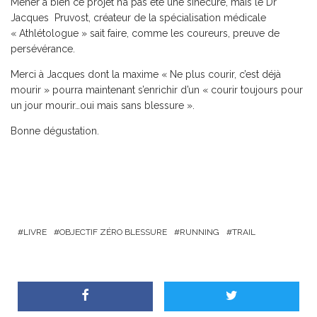
Mener à bien ce projet n’a pas été une sinécure, mais le Dr
Jacques Pruvost, créateur de la spécialisation médicale
« Athlétologue » sait faire, comme les coureurs, preuve de
persévérance.
Merci à Jacques dont la maxime « Ne plus courir, c’est déjà
mourir » pourra maintenant s’enrichir d’un « courir toujours pour
un jour mourir…oui mais sans blessure ».
Bonne dégustation.
LIVRE
OBJECTIF ZÉRO BLESSURE
RUNNING
TRAIL