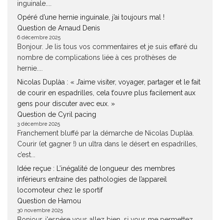
inguinale....
Opéré d’une hernie inguinale, j’ai toujours mal !
Question de Arnaud Denis
6 décembre 2025
Bonjour. Je lis tous vos commentaires et je suis effaré du
nombre de complications liée à ces prothèses de
hernie....
Nicolas Duplàa : « J’aime visiter, voyager, partager et le fait
de courir en espadrilles, cela t’ouvre plus facilement aux
gens pour discuter avec eux. »
Question de Cyril pacing
3 décembre 2025
Franchement bluffé par la démarche de Nicolas Duplàa.
Courir (et gagner !) un ultra dans le désert en espadrilles,
c’est...
Idée reçue : L’inégalité de longueur des membres
inférieurs entraine des pathologies de l’appareil
locomoteur chez le sportif
Question de Hamou
30 novembre 2025
Bonjour, j'espère vous allez bien. si vous me permettez.