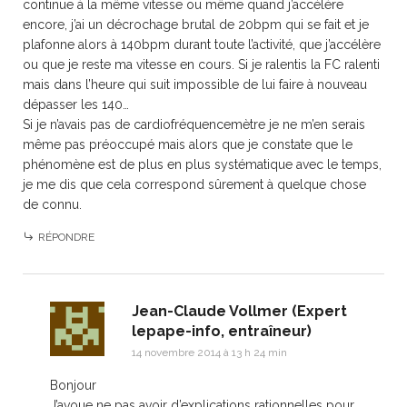
continue à la même vitesse ou même quand j’accélère
encore, j’ai un décrochage brutal de 20bpm qui se fait et je
plafonne alors à 140bpm durant toute l’activité, que j’accélère
ou que je reste ma vitesse en cours. Si je ralentis la FC ralenti
mais dans l’heure qui suit impossible de lui faire à nouveau
dépasser les 140…
Si je n’avais pas de cardiofréquencemètre je ne m’en serais
même pas préoccupé mais alors que je constate que le
phénomène est de plus en plus systématique avec le temps,
je me dis que cela correspond sûrement à quelque chose
de connu.
RÉPONDRE
Jean-Claude Vollmer (Expert
lepape-info, entraîneur)
14 novembre 2014 à 13 h 24 min
Bonjour
J’avoue ne pas avoir d’explications rationnelles pour