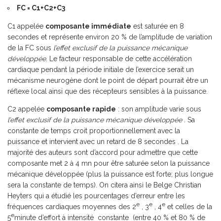
FC = C1+C2+C3
C1 appelée
composante immédiate
est saturée en 8
secondes et représente environ 20 % de l’amplitude de variation
de la FC sous
l’effet exclusif de la puissance mécanique
développée
. Le facteur responsable de cette accélération
cardiaque pendant la période initiale de l’exercice serait un
mécanisme neurogène dont le point de départ pourrait être un
réflexe local ainsi que des récepteurs sensibles à la puissance.
C2 appelée
composante rapide
: son amplitude varie sous
l’effet exclusif de la puissance mécanique développée .
Sa
constante de temps croit proportionnellement avec la
puissance et intervient avec un retard de 8 secondes . La
majorité des auteurs sont d’accord pour admettre que cette
composante met 2 à 4 mn pour être saturée selon la puissance
mécanique développée (plus la puissance est forte; plus longue
sera la constante de temps). On citera ainsi le Belge Christian
Heyters qui a étudié les pourcentages d’erreur entre les
e
e
e
fréquences cardiaques moyennes des 2
, 3
, 4
et celles de la
e
5
minute d’effort à intensité constante (entre 40 % et 80 % de