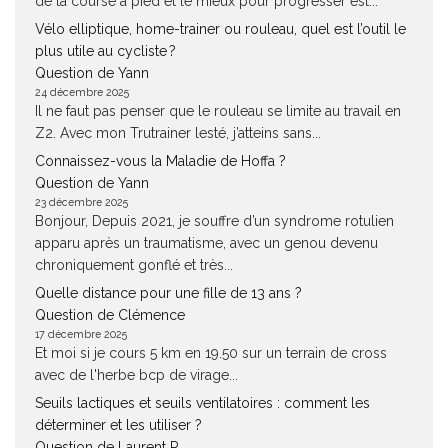
de la course à pied et le mieux pour progresser est...
Vélo elliptique, home-trainer ou rouleau, quel est l’outil le
plus utile au cycliste ?
Question de Yann
24 décembre 2025
Il ne faut pas penser que le rouleau se limite au travail en
Z2. Avec mon Trutrainer lesté, j’atteins sans...
Connaissez-vous la Maladie de Hoffa ?
Question de Yann
23 décembre 2025
Bonjour, Depuis 2021, je souffre d’un syndrome rotulien
apparu après un traumatisme, avec un genou devenu
chroniquement gonflé et très...
Quelle distance pour une fille de 13 ans ?
Question de Clémence
17 décembre 2025
Et moi si je cours 5 km en 19.50 sur un terrain de cross
avec de l'herbe bcp de virage...
Seuils lactiques et seuils ventilatoires : comment les
déterminer et les utiliser ?
Question de Laurent P.