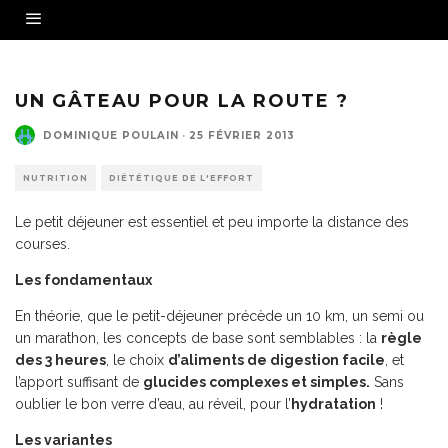
UN GÂTEAU POUR LA ROUTE ?
DOMINIQUE POULAIN
·
25 FÉVRIER 2013
NUTRITION
DIÉTÉTIQUE DE L'EFFORT
Le petit déjeuner est essentiel et peu importe la distance des
courses.
Les fondamentaux
En théorie, que le petit-déjeuner précède un 10 km, un semi ou
un marathon, les concepts de base sont semblables : la
règle
des 3 heures
, le choix
d’aliments de digestion facile
, et
l’apport suffisant de
glucides complexes et simples.
Sans
oublier le bon verre d’eau, au réveil, pour l’
hydratation
!
Les variantes