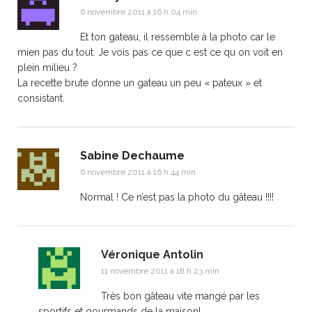
6 novembre 2011 à 16 h 04 min
Et ton gateau, il ressemble à la photo car le
mien pas du tout. Je vois pas ce que c est ce qu on voit en
plein milieu ?
La recette brute donne un gateau un peu « pateux » et
consistant.
Sabine Dechaume
6 novembre 2011 à 16 h 44 min
Normal ! Ce n’est pas la photo du gâteau !!!!
Véronique Antolin
11 novembre 2011 à 18 h 23 min
Très bon gâteau vite mangé par les
sportifs et gourmands de la maison!