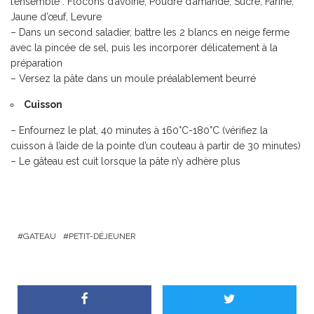
l’ensemble : Flocons d’avoine, Poudre d’amande, Sucre, Farine,
Jaune d’œuf, Levure
– Dans un second saladier, battre les 2 blancs en neige ferme
avec la pincée de sel, puis les incorporer délicatement à la
préparation
– Versez la pâte dans un moule préalablement beurré
Cuisson
– Enfournez le plat, 40 minutes à 160°C-180°C (vérifiez la
cuisson à l’aide de la pointe d’un couteau à partir de 30 minutes)
– Le gâteau est cuit lorsque la pâte n’y adhère plus
GATEAU
PETIT-DÉJEUNER