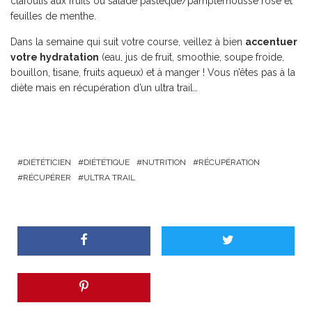
clafoutis aux fruits ou salade pastèque/pamplemousse rosé et
feuilles de menthe.
Dans la semaine qui suit votre course, veillez à bien
accentuer
votre hydratation
(eau, jus de fruit, smoothie, soupe froide,
bouillon, tisane, fruits aqueux) et à manger ! Vous n’êtes pas à la
diète mais en récupération d’un ultra trail…
DIÉTÉTICIEN
DIÉTÉTIQUE
NUTRITION
RÉCUPÉRATION
RÉCUPÉRER
ULTRA TRAIL