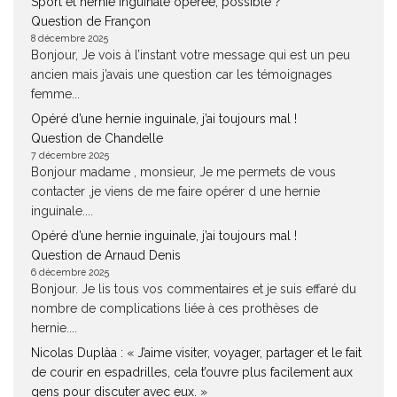
Sport et hernie inguinale opérée, possible ?
Question de Françon
8 décembre 2025
Bonjour, Je vois à l’instant votre message qui est un peu
ancien mais j’avais une question car les témoignages
femme...
Opéré d’une hernie inguinale, j’ai toujours mal !
Question de Chandelle
7 décembre 2025
Bonjour madame , monsieur, Je me permets de vous
contacter ,je viens de me faire opérer d une hernie
inguinale....
Opéré d’une hernie inguinale, j’ai toujours mal !
Question de Arnaud Denis
6 décembre 2025
Bonjour. Je lis tous vos commentaires et je suis effaré du
nombre de complications liée à ces prothèses de
hernie....
Nicolas Duplàa : « J’aime visiter, voyager, partager et le fait
de courir en espadrilles, cela t’ouvre plus facilement aux
gens pour discuter avec eux. »