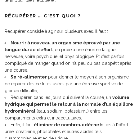
tenir pour bien récupérer.
RÉCUPÉRER … C’EST QUOI ?
Récupérer consiste à agir sur plusieurs axes. Il faut :
Nourrir à nouveau un organisme éprouvé par une
longue durée d’effort
, en proie à une énorme fatigue
nerveuse, voire psychique, et physiologique. Et c’est parfois
compliqué de manger quand on n’a peu ou pas d’appétit après
une course,
Se ré-alimenter
pour donner le moyen à son organisme
de réparer des cellules usées par une épreuve sportive de
grande difficulté,
Récupérer, dans les jours qui suivent la course, un
volume
hydrique qui permet le retour à la normale d’un équilibre
hydrominéral
(eau, sodium, potassium…) entre les
compartiments extra et intracellulaires.
Enfin, il faut
éliminer de nombreux déchets
liés à l’effort :
urée, créatinine, phosphates et autres acides tels
qu’ammoniaque et acide urique…