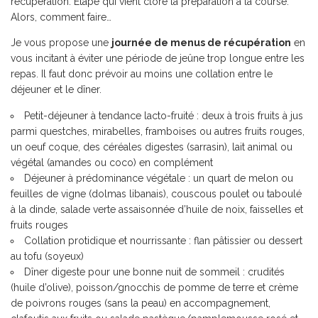
récupération. Étape qui vient clore la préparation à la course.
Alors, comment faire…
Je vous propose une
journée de menus de récupération
en
vous incitant à éviter une période de jeûne trop longue entre les
repas. Il faut donc prévoir au moins une collation entre le
déjeuner et le dîner.
Petit-déjeuner à tendance lacto-fruité : deux à trois fruits à jus
parmi questches, mirabelles, framboises ou autres fruits rouges,
un oeuf coque, des céréales digestes (sarrasin), lait animal ou
végétal (amandes ou coco) en complément
Déjeuner à prédominance végétale : un quart de melon ou
feuilles de vigne (dolmas libanais), couscous poulet ou taboulé
à la dinde, salade verte assaisonnée d’huile de noix, faisselles et
fruits rouges
Collation protidique et nourrissante : flan pâtissier ou dessert
au tofu (soyeux)
Dîner digeste pour une bonne nuit de sommeil : crudités
(huile d’olive), poisson/gnocchis de pomme de terre et crème
de poivrons rouges (sans la peau) en accompagnement,