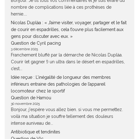
Bonjour. Je lis tous vos commentaires et je suis effaré du
nombre de complications liée à ces prothèses de
hernie....
Nicolas Duplàa : « J’aime visiter, voyager, partager et le fait
de courir en espadrilles, cela t’ouvre plus facilement aux
gens pour discuter avec eux. »
Question de Cyril pacing
3 décembre 2025
Franchement bluffé par la démarche de Nicolas Duplàa.
Courir (et gagner !) un ultra dans le désert en espadrilles,
c’est...
Idée reçue : L’inégalité de longueur des membres
inférieurs entraine des pathologies de l’appareil
locomoteur chez le sportif
Question de Hamou
30 novembre 2025
Bonjour, j'espère vous allez bien. si vous me permettez.
voilà ma situation je souffre tellement des douleurs
intense auniveau de...
Antibiotique et tendinites
Question de Vlc