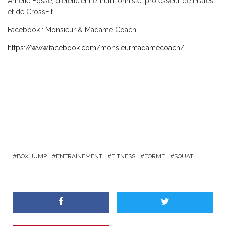
Amélie Fosse, diététicienne-nutritionniste, professeur de Pilates
et de CrossFit.
Facebook : Monsieur & Madame Coach
https://www.facebook.com/monsieurmadamecoach/
BOX JUMP
ENTRAÎNEMENT
FITNESS
FORME
SQUAT