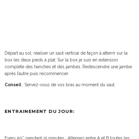
Départ au sol, réaliser un saut vertical de façon à atterrir sur la
box les deux pieds à plat. Sur la box je suis en extension
complète des hanches et des jambes. Redescendre une jambe
après l’autre puis recommencer.
Conseil
: Servez-vous de vos bras au moment du saut
ENTRAINEMENT DU JOUR:
Every 90’’ pendant 15 minutes ;
Alternez entre A et B toutes les