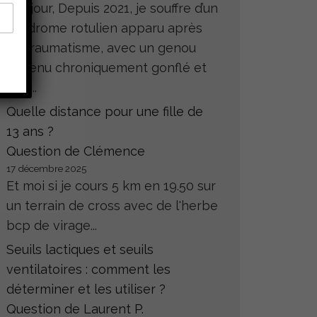
Bonjour, Depuis 2021, je souffre d’un
syndrome rotulien apparu après
un traumatisme, avec un genou
devenu chroniquement gonflé et
très...
Quelle distance pour une fille de
13 ans ?
Question de Clémence
17 décembre 2025
Et moi si je cours 5 km en 19.50 sur
un terrain de cross avec de l'herbe
bcp de virage...
Seuils lactiques et seuils
ventilatoires : comment les
déterminer et les utiliser ?
Question de Laurent P.