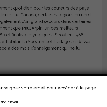
înement quotidien pour les coureurs des pays
diques, au Canada, certaines régions du nord
 également d’un grand secours dans certaines
nnent que Paul Arpin, un des meilleurs
0 et finaliste olympique à Séoul en 1988,
car habitant à Séez un petit village au-dessus
face à des mois d’enneigement qui ne lui
sols instables et dangereux (parsemé de
détrempées, la boue, les sols glissants …). Hailé
nseignez votre email pour accéder à la page
dis Abeba, lieu où les parcours ne sont
tre email
*