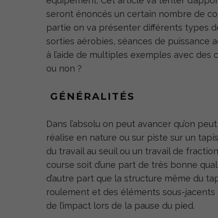
équipement. Cet article va tenter d’appo
seront énoncés un certain nombre de co
partie on va présenter différents types d
sorties aérobies, séances de puissance aé
à l’aide de multiples exemples avec des c
ou non ?
GÉNÉRALITÉS
Dans l’absolu on peut avancer qu’on peut
réalise en nature ou sur piste sur un tapi
du travail au seuil ou un travail de fract
course soit d’une part de très bonne qual
d’autre part que la structure même du ta
roulement et des éléments sous-jacents – 
de l’impact lors de la pause du pied.