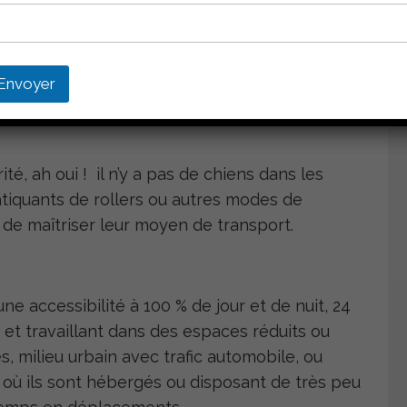
 raccourcissent et qu’il fait sombre très tôt ou
rir la nuit, ou seul(e) ou sur la route ce qui
Envoyer
s peu attentifs.
té, ah oui ! il n’y a pas de chiens dans les
ratiquants de rollers ou autres modes de
de maîtriser leur moyen de transport.
ne accessibilité à 100 % de jour et de nuit, 24
 et travaillant dans des espaces réduits ou
es, milieu urbain avec trafic automobile, ou
où ils sont hébergés ou disposant de très peu