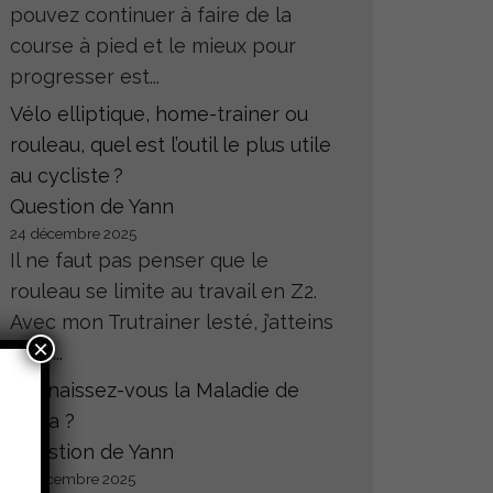
pouvez continuer à faire de la
course à pied et le mieux pour
progresser est...
Vélo elliptique, home-trainer ou
rouleau, quel est l’outil le plus utile
au cycliste ?
Question de Yann
24 décembre 2025
Il ne faut pas penser que le
rouleau se limite au travail en Z2.
Avec mon Trutrainer lesté, j’atteins
×
sans...
Connaissez-vous la Maladie de
Hoffa ?
Question de Yann
23 décembre 2025