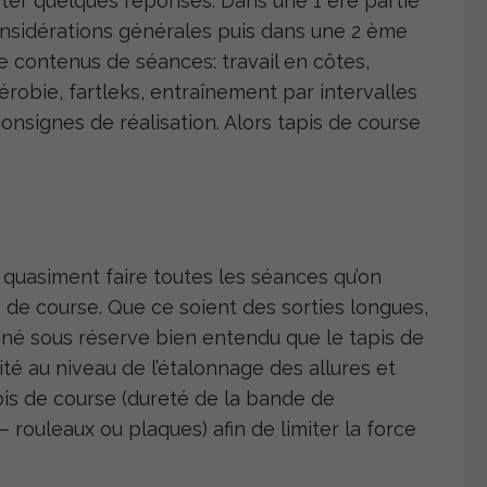
rter quelques réponses. Dans une 1 ère partie
nsidérations générales puis dans une 2 ème
e contenus de séances: travail en côtes,
robie, fartleks, entraînement par intervalles
onsignes de réalisation. Alors tapis de course
 quasiment faire toutes les séances qu’on
s de course. Que ce soient des sorties longues,
ionné sous réserve bien entendu que le tapis de
ité au niveau de l’étalonnage des allures et
pis de course (dureté de la bande de
rouleaux ou plaques) afin de limiter la force