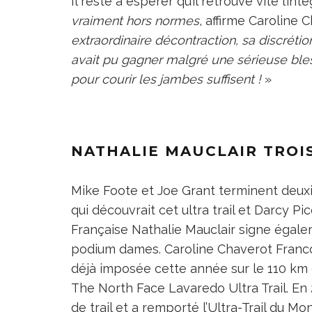
Il reste à espérer qu’il retrouve vite l’in
vraiment hors normes
, affirme Caroline 
extraordinaire décontraction, sa discrétio
avait pu gagner malgré une sérieuse bles
pour courir les jambes suffisent !
»
NATHALIE MAUCLAIR TROI
Mike Foote et Joe Grant terminent deuxi
qui découvrait cet ultra trail et Darcy Pi
Française Nathalie Mauclair signe égal
podium dames. Caroline Chaverot Franco
déjà imposée cette année sur le 110 km
The North Face Lavaredo Ultra Trail. E
de trail et a remporté l’Ultra-Trail du Mon