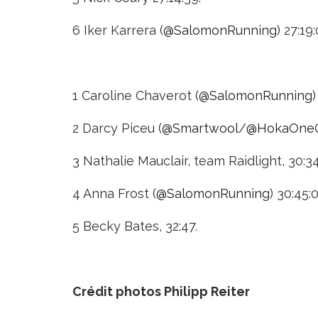
6 Iker Karrera (
@
SalomonRunning
) 27:19:
1 Caroline Chaverot (
@
SalomonRunning
)
2 Darcy Piceu (
@
Smartwool
/
@
HokaOne
3 Nathalie Mauclair, team Raidlight, 30:34
4 Anna Frost (
@
SalomonRunning
) 30:45:0
5 Becky Bates, 32:47.
Crédit photos Philipp Reiter