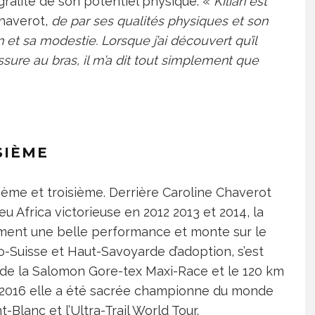
tégralité de son potentiel physique. «
Kilian est
Chaverot,
de par ses qualités physiques et son
n et sa modestie. Lorsque j’ai découvert qu’il
sure au bras, il m’a dit tout simplement que
SIÈME
ème et troisième. Derrière Caroline Chaverot
ceu Africa victorieuse en 2012 2013 et 2014, la
ement une belle performance et monte sur le
-Suisse et Haut-Savoyarde d’adoption, s’est
 de la Salomon Gore-tex Maxi-Race et le 120 km
n 2016 elle a été sacrée championne du monde
t-Blanc et l’Ultra-Trail World Tour.