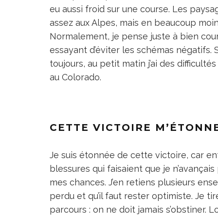
eu aussi froid sur une course. Les pays
assez aux Alpes, mais en beaucoup moin
Normalement, je pense juste à bien couri
essayant d’éviter les schémas négatifs. S
toujours, au petit matin j’ai des difficult
au Colorado.
CETTE VICTOIRE M’ÉTONN
Je suis étonnée de cette victoire, car 
blessures qui faisaient que je n’avançais 
mes chances. J’en retiens plusieurs ense
perdu et qu’il faut rester optimiste. Je 
parcours : on ne doit jamais s’obstiner. L