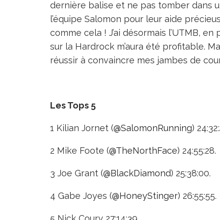
dernière balise et ne pas tomber dans u
l’équipe Salomon pour leur aide précieuse
comme cela ! J’ai désormais l’UTMB, en 
sur la Hardrock m’aura été profitable. Ma
réussir à convaincre mes jambes de cour
Les Tops 5
1 Kilian Jornet (
@
SalomonRunning
) 24:32:
2 Mike Foote (
@
TheNorthFace
) 24:55:28.
3 Joe Grant (
@
BlackDiamond
) 25:38:00.
4 Gabe Joyes (
@
HoneyStinger
) 26:55:55.
5 Nick Coury 27:14:39.