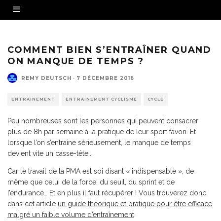
COMMENT BIEN S’ENTRAÎNER QUAND
ON MANQUE DE TEMPS ?
REMY DEUTSCH
·
7 DÉCEMBRE 2016
ENTRAÎNEMENT
ENTRAÎNEMENT CYCLISME
CYCLE
Peu nombreuses sont les personnes qui peuvent consacrer
plus de 8h par semaine à la pratique de leur sport favori. Et
lorsque l’on s’entraîne sérieusement, le manque de temps
devient vite un casse-tête...
Car le travail de la PMA est soi disant « indispensable », de
même que celui de la force, du seuil, du sprint et de
l’endurance… Et en plus il faut récupérer ! Vous trouverez donc
dans cet article
un guide théorique et pratique pour être efficace
malgré un faible volume d’entraînement
.