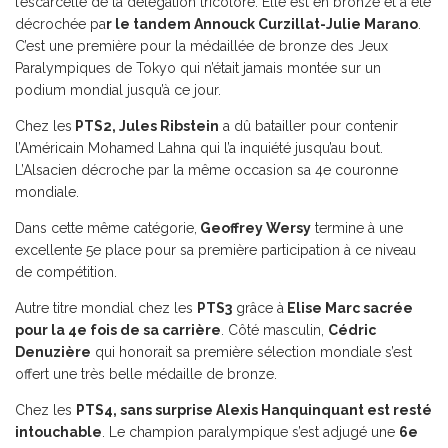
l’escarcelle de la délégation tricolore. Elle est en bronze et a été
décrochée pa
r le tandem Annouck Curzillat-Julie Marano
.
C’est une première pour la médaillée de bronze des Jeux
Paralympiques de Tokyo qui n’était jamais montée sur un
podium mondial jusqu’à ce jour.
Chez les
PTS2, Jules Ribstein
a dû batailler pour contenir
l’Américain Mohamed Lahna qui l’a inquiété jusqu’au bout.
L’Alsacien décroche par la même occasion sa 4e couronne
mondiale.
Dans cette même catégorie,
Geoffrey Wersy
termine à une
excellente 5e place pour sa première participation à ce niveau
de compétition.
Autre titre mondial chez les
PTS3
grâce à
Elise Marc sacrée
pour la 4e fois de sa carrière
. Côté masculin,
Cédric
Denuzière
qui honorait sa première sélection mondiale s’est
offert une très belle médaille de bronze.
Chez les
PTS4, sans surprise Alexis Hanquinquant est resté
intouchable
. Le champion paralympique s’est adjugé une
6e