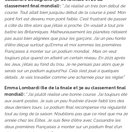
classement final mondial) :
“
J’ai réalisé un très bon début de
course. Tout allait bien jusqu’au début de la course à pied. Mon
point fort est devenu mon point faible. C’est frustrant de passer
à côté du titre alors que j’étais si proche. On voulait à tout prix
battre les Britanniques. Malheureusement les planètes n’étaient
pas aussi bien alignées que pour les garçons. J’ai un peu honte
d’être déçue surtout qu’Emma et moi sommes les premières
Françaises à monter sur un podium mondial. Mais on veut
toujours plus quand on atteint un certain niveau. En 2021 après
les Jeux, j’étais au fond du trou. Je ne pensais pas alors que je
serais sur un podium aujourd’hui. Cela s’est joué à quelques
détails. Je vais travailler comme une acharnée pour les régler.
”
Emma Lombardi (6e de la finale et 3e au classement final
mondial) :
“
J’ai plutôt réalisé une bonne course. J’ai toujours été
aux avant-postes. Je suis un peu frustrée d’avoir faibli lors des
deux derniers tours. Le podium final récompense ma régularité
tout au long de la saison. N’oublions pas que ce n’est que ma 2e
année chez les Élites. Je suis fière d’être avec Cassandre les
deux premières Françaises à monter sur un podium final d’un