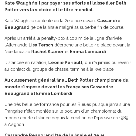
Kate Waugh finit par payer ses efforts et laisse filer Beth
Potter vers la victoire et le titre mondial.
Kate Waugh se contente de la 2e place devant
Cassandre
Beaugrand
3e de la finale malgré sa superbe fin de course.
Après un arrêt à la penalty-box à 100 m de la ligne d’arrivée,
l’Allemande
Lisa Tersch
décroche une belle 4e place devant la
Néerlandaise
Rachel Klamer
et
Emma Lombardi
.
Distancée en natation,
Léonie Périault,
qui n’a jamais pu revenir
au contact du groupe de chasse, termine à la 35e place.
Au classement général final, Beth Potter championne du
monde s’impose devant les Françaises Cassandre
Beaugrand et Emma Lombardi
.
Une très belle performance pour les Bleues puisque jamais une
Française n’était montée sur le podium d’un championnat du
monde courte distance depuis la création de l’épreuve en 1989
à Avignon.
Cassandre Beaugrand (3e de la finale et 2e au