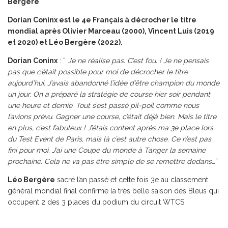
Bergère
.
Dorian Coninx est le 4e Français à décrocher le titre
mondial après Olivier Marceau (2000), Vincent Luis (2019
et 2020) et Léo Bergère (2022).
Dorian Coninx
: “
Je ne réalise pas. C’est fou. ! Je ne pensais
pas que c’était possible pour moi de décrocher le titre
aujourd’hui. J’avais abandonné l’idée d’être champion du monde
un jour. On a préparé la stratégie de course hier soir pendant
une heure et demie. Tout s’est passé pil-poil comme nous
l’avions prévu. Gagner une course, c’était déjà bien. Mais le titre
en plus, c’est fabuleux ! J’étais content après ma 3e place lors
du Test Event de Paris, mais là c’est autre chose. Ce n’est pas
fini pour moi. J’ai une Coupe du monde à Tanger la semaine
prochaine. Cela ne va pas être simple de se remettre dedans
…”
Léo Bergère
sacré l’an passé et cette fois 3e au classement
général mondial final confirme la très belle saison des Bleus qui
occupent 2 des 3 places du podium du circuit WTCS.