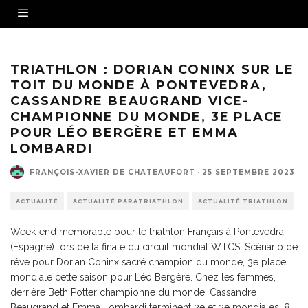
Dorian Coninx champion du monde de triathlon - Crédit photo : © Puur Film
TRIATHLON : DORIAN CONINX SUR LE
TOIT DU MONDE À PONTEVEDRA,
CASSANDRE BEAUGRAND VICE-
CHAMPIONNE DU MONDE, 3E PLACE
POUR LÉO BERGÈRE ET EMMA
LOMBARDI
FRANÇOIS-XAVIER DE CHATEAUFORT
·
25 SEPTEMBRE 2023
ACTUALITÉ
ACTUALITÉ PARATRIATHLON
ACTUALITÉ TRIATHLON
Week-end mémorable pour le triathlon Français à Pontevedra
(Espagne) lors de la finale du circuit mondial WTCS. Scénario de
rêve pour Dorian Coninx sacré champion du monde, 3e place
mondiale cette saison pour Léo Bergère. Chez les femmes,
derrière Beth Potter championne du monde, Cassandre
Beaugrand et Emma Lombardi terminent 2e et 3e mondiales. 8