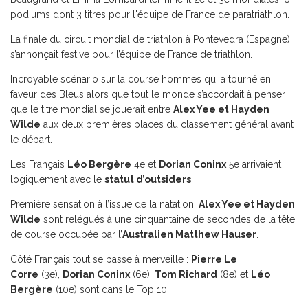
podiums dont 3 titres pour l'équipe de France de paratriathlon.
La finale du circuit mondial de triathlon à Pontevedra (Espagne)
s’annonçait festive pour l’équipe de France de triathlon.
Incroyable scénario sur la course hommes qui a tourné en
faveur des Bleus alors que tout le monde s’accordait à penser
que le titre mondial se jouerait entre
Alex Yee et Hayden
Wilde
aux deux premières places du classement général avant
le départ.
Les Français
Léo Bergère
4e et
Dorian Coninx
5e arrivaient
logiquement avec le
statut d’outsiders
.
Première sensation à l’issue de la natation,
Alex Yee et Hayden
Wilde
sont relégués à une cinquantaine de secondes de la tête
de course occupée par l’
Australien Matthew Hauser
.
Côté Français tout se passe à merveille :
Pierre Le
Corre
(3e),
Dorian Coninx
(6e),
Tom Richard
(8e) et
Léo
Bergère
(10e) sont dans le Top 10.