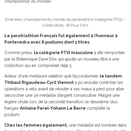
championnat du monde.
”
Elise Marc championne du monde de paratriathlon (catégorie PTS3) –
Crédit photo : © Puur Film
Le paratriathlon Français fut également à l’honneur à
Pontevedra avec 8 podiums dont 3 titres.
Comme prévu,
la catégorie PTVI masculine
a été remportée
par le Britannique Dave Ellis qui ajoute un nouveau titre à une
collection qui en comprenait déjà 5.
Auteur d’une meilleure natation qu’à l’accoutumée,
le tandem
Thibaut Rigaudeau-Cyril Viennot
a pu ensuite contrôler les
opérations à vélo avant de résister à ses rivaux à pied pour aller
décrocher une 2e médaille d’argent consécutive. Malgré une
légère chute lors de la seconde transition, le deuxième duo
français
Antoine Perel-Yohann Le Berre
complète le
podium.
Chez les femmes également,
une médaille est tombée dans