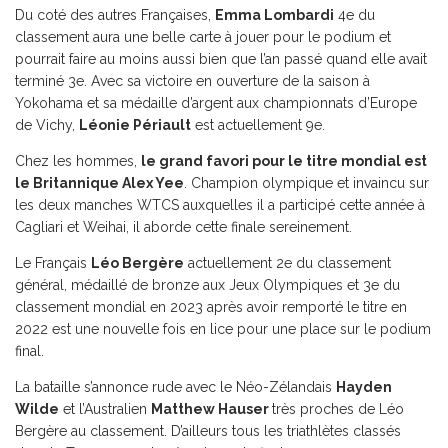
Du coté des autres Françaises,
Emma Lombardi
4e du
classement aura une belle carte à jouer pour le podium et
pourrait faire au moins aussi bien que l’an passé quand elle avait
terminé 3e. Avec sa victoire en ouverture de la saison à
Yokohama et sa médaille d’argent aux championnats d’Europe
de Vichy,
Léonie Périault
est actuellement 9e.
Chez les hommes,
le grand favori pour le titre mondial est
le Britannique Alex Yee
. Champion olympique et invaincu sur
les deux manches WTCS auxquelles il a participé cette année à
Cagliari et Weihai, il aborde cette finale sereinement.
Le Français
Léo Bergère
actuellement 2e du classement
général, médaillé de bronze aux Jeux Olympiques et 3e du
classement mondial en 2023 après avoir remporté le titre en
2022 est une nouvelle fois en lice pour une place sur le podium
final.
La bataille s’annonce rude avec le Néo-Zélandais
Hayden
Wilde
et l’Australien
Matthew Hauser
très proches de Léo
Bergère au classement. D’ailleurs tous les triathlètes classés