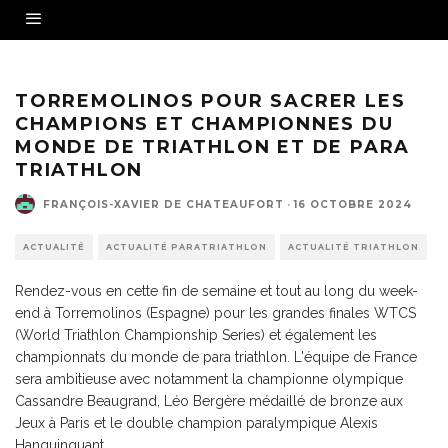
Crédit photo : ©World Triathlon ©Nicolas Acloque
TORREMOLINOS POUR SACRER LES
CHAMPIONS ET CHAMPIONNES DU
MONDE DE TRIATHLON ET DE PARA
TRIATHLON
FRANÇOIS-XAVIER DE CHATEAUFORT
·
16 OCTOBRE 2024
ACTUALITÉ
ACTUALITÉ PARATRIATHLON
ACTUALITÉ TRIATHLON
Rendez-vous en cette fin de semaine et tout au long du week-
end à Torremolinos (Espagne) pour les grandes finales WTCS
(World Triathlon Championship Series) et également les
championnats du monde de para triathlon. L'équipe de France
sera ambitieuse avec notamment la championne olympique
Cassandre Beaugrand, Léo Bergère médaillé de bronze aux
Jeux à Paris et le double champion paralympique Alexis
Hanquinquant.