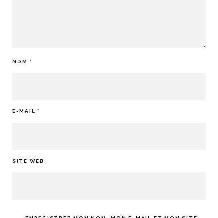
NOM
*
E-MAIL
*
SITE WEB
ENREGISTRER MON NOM, MON E-MAIL ET MON SITE