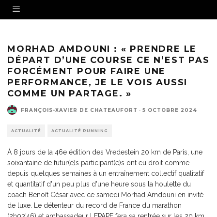
Morhad Amdouni vainqueur des 20 km de Paris en 2016 et 2021 sera au départ de la 46e
édition le 13 octobre.
MORHAD AMDOUNI : « PRENDRE LE
DÉPART D’UNE COURSE CE N’EST PAS
FORCÉMENT POUR FAIRE UNE
PERFORMANCE, JE LE VOIS AUSSI
COMME UN PARTAGE. »
FRANÇOIS-XAVIER DE CHATEAUFORT
·
5 OCTOBRE 2024
ACTUALITÉ
ACTUALITÉ RUNNING
À 8 jours de la 46e édition des Vredestein 20 km de Paris, une
soixantaine de futur(e)s participant(e)s ont eu droit comme
depuis quelques semaines à un entraînement collectif qualitatif
et quantitatif d'un peu plus d'une heure sous la houlette du
coach Benoît César avec ce samedi Morhad Amdouni en invité
de luxe. Le détenteur du record de France du marathon
(2h03'46) et ambassadeur LEPAPE fera sa rentrée sur les 20 km