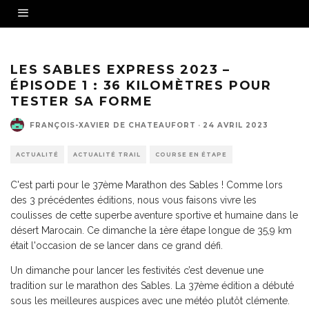
Briefing avant le grand départ du marathon des Sables - Crédit photo : Cimbaly-
DAVIDGONTHIER©MDS2023
LES SABLES EXPRESS 2023 –
ÉPISODE 1 : 36 KILOMÈTRES POUR
TESTER SA FORME
FRANÇOIS-XAVIER DE CHATEAUFORT
·
24 AVRIL 2023
ACTUALITÉ
ACTUALITÉ TRAIL
COURSE EN ÉTAPE
C'est parti pour le 37ème Marathon des Sables ! Comme lors
des 3 précédentes éditions, nous vous faisons vivre les
coulisses de cette superbe aventure sportive et humaine dans le
désert Marocain. Ce dimanche la 1ère étape longue de 35,9 km
était l'occasion de se lancer dans ce grand défi.
Un dimanche pour lancer les festivités c’est devenue une
tradition sur le marathon des Sables. La 37ème édition a débuté
sous les meilleures auspices avec une météo plutôt clémente.