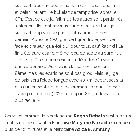
suis parti pour un départ au train car il faisait plus frais
et c’était roulant. Le but était de temporiser après le
CP1. C’est ce que j’ai fait mais les autres sont partis très
lentement. Ils sont revenus sur moi malgré tout, je
suis parti trop vite. Je partirai plus prudemment
demain. Après le CP2, grande ligne droite, vent de
face et chaleur, ça a été dur pour tous, sauf Rachid ! La
fin a été dure quand même, peu de sable aujourd’hui,
et mes guêtres commencent à décoller. On verra ce
que ca donnera. Au niveau classement, content :
8ème mais les écarts ne sont pas gros. Mais le juge
de paix sera l’étape longue avec 90 km, départ sous la
chaleur, du sable, et particulièrement longue. Demain
étape plus courte 31.7km et départ 8h, ça devrait être
plus facile. »
Chez les femmes, la Néerlandaise
Ragna Debats
s’est montrée
la plus rapide devant la Française
Maryline Nakache
à un peu
plus de 10 minutes et la Marocaine
Aziza El Amrany
.