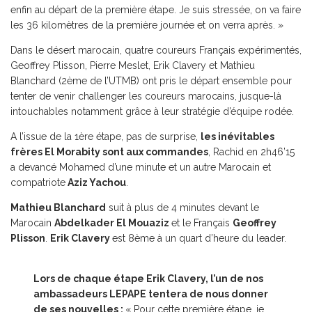
enfin au départ de la première étape. Je suis stressée, on va faire
les 36 kilomètres de la première journée et on verra après. »
Dans le désert marocain, quatre coureurs Français expérimentés,
Geoffrey Plisson, Pierre Meslet, Erik Clavery et Mathieu
Blanchard (2ème de l’UTMB) ont pris le départ ensemble pour
tenter de venir challenger les coureurs marocains, jusque-là
intouchables notamment grâce à leur stratégie d’équipe rodée.
A l’issue de la 1ère étape, pas de surprise,
les inévitables
frères El Morabity sont aux commandes
, Rachid en 2h46’15
a devancé Mohamed d’une minute et un autre Marocain et
compatriote
Aziz Yachou
.
Mathieu Blanchard
suit à plus de 4 minutes devant le
Marocain
Abdelkader El Mouaziz
et le Français
Geoffrey
Plisson
.
Erik Clavery
est 8ème à un quart d’heure du leader.
Lors de chaque étape Erik Clavery, l’un de nos
ambassadeurs LEPAPE tentera de nous donner
de ses nouvelles :
« Pour cette première étape, je