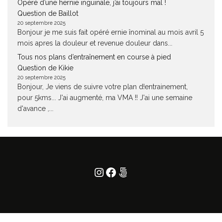
Opéré d’une hernie inguinale, j’ai toujours mal !
Question de Baillot
20 septembre 2025
Bonjour je me suis fait opéré ernie înominal au mois avril 5
mois apres la douleur et revenue douleur dans...
Tous nos plans d’entraînement en course à pied
Question de Kikie
20 septembre 2025
Bonjour, Je viens de suivre votre plan d!entrainement,
pour 5kms... J'ai augmenté, ma VMA !! J'ai une semaine
d'avance ,...
Instagram
Facebook
500px