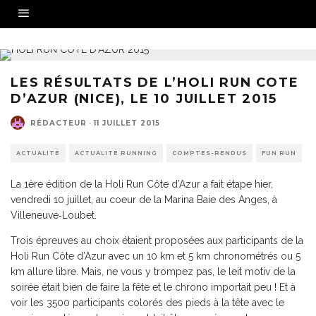
LES RÉSULTATS DE L’HOLI RUN COTE
D’AZUR (NICE), LE 10 JUILLET 2015
RÉDACTEUR
·
11 JUILLET 2015
ACTUALITÉ
ACTUALITÉ RUNNING
COMPTES-RENDUS
FUN RUN
La 1ère édition de la Holi Run Côte d’Azur a fait étape hier,
vendredi 10 juillet, au coeur de la Marina Baie des Anges, à
Villeneuve‐Loubet.
Trois épreuves au choix étaient proposées aux participants de la
Holi Run Côte d’Azur avec un 10 km et 5 km chronométrés ou 5
km allure libre. Mais, ne vous y trompez pas, le leit motiv de la
soirée était bien de faire la fête et le chrono importait peu ! Et à
voir les 3500 participants colorés des pieds à la tête avec le