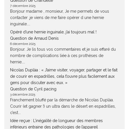
Question de Chandelle
7 décembre 2025
Bonjour madame , monsieur, Je me permets de vous
contacter ,je viens de me faire opérer d une hernie
inguinale....
Opéré d’une hernie inguinale, j’ai toujours mal !
Question de Arnaud Denis
6 décembre 2025
Bonjour. Je lis tous vos commentaires et je suis effaré du
nombre de complications liée à ces prothèses de
hernie....
Nicolas Duplàa : « J’aime visiter, voyager, partager et le fait
de courir en espadrilles, cela t’ouvre plus facilement aux
gens pour discuter avec eux. »
Question de Cyril pacing
3 décembre 2025
Franchement bluffé par la démarche de Nicolas Duplàa.
Courir (et gagner !) un ultra dans le désert en espadrilles,
c’est...
Idée reçue : L’inégalité de longueur des membres
inférieurs entraine des pathologies de l’appareil