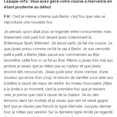
Lepape-info : Vous avez géré votre course à merveille en
étant prudente au début
F.H :
C’est le même schéma qu’à Berlin, c’est fou que cela se
reproduise une nouvelle fois.
Je pensais qu’on allait plus se regarder entre concurrentes mais
finalement c’est parti fort devant (avec notamment la
Britannique Sarah Webster). J’ai laissé partir, j’ai fait ma course, ce
que j’avais prévu comme ce fut le cas à Berlin. Je suis remonté
petit à petit, à Berlin j’étais passé aux commandes au 85e
kilomètre, cette fois-ci ce fut au 80e. Même si j’avais très mal aux
jambes je savais que je n’étais pas au rupteur et que j’avais
encore des ressources. J’avais juste peur d’une crampe, d’une
douleur qui arrive d’un coup, le besoin de s’arrêter pour aller aux
toilettes à cause de maux de ventre. Au niveau musculaire, j’étais
à la limite à un moment, c’est la première fois que je ressens
cela, je pense que c’est à cause de la chaleur. J’ai eu des
tensions dans les mollets et je savais que rien ne serait gagné
tant que je n’aurais pas franchi la ligne d’arrivée. Jusqu’au dernier
tour, je n’étais pas sereine. Sur la dernière ligne droite j’ai regardé