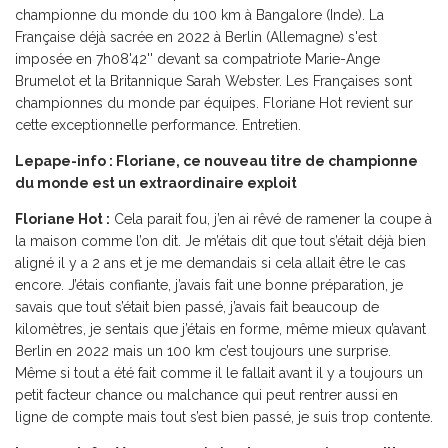
championne du monde du 100 km à Bangalore (Inde). La
Française déjà sacrée en 2022 à Berlin (Allemagne) s'est
imposée en 7h08'42'' devant sa compatriote Marie-Ange
Brumelot et la Britannique Sarah Webster. Les Françaises sont
championnes du monde par équipes. Floriane Hot revient sur
cette exceptionnelle performance. Entretien.
Lepape-info : Floriane, ce nouveau titre de championne
du monde est un extraordinaire exploit
Floriane Hot :
Cela parait fou, j’en ai rêvé de ramener la coupe à
la maison comme l’on dit. Je m’étais dit que tout s’était déjà bien
aligné il y a 2 ans et je me demandais si cela allait être le cas
encore. J’étais confiante, j’avais fait une bonne préparation, je
savais que tout s’était bien passé, j’avais fait beaucoup de
kilomètres, je sentais que j’étais en forme, même mieux qu’avant
Berlin en 2022 mais un 100 km c’est toujours une surprise.
Même si tout a été fait comme il le fallait avant il y a toujours un
petit facteur chance ou malchance qui peut rentrer aussi en
ligne de compte mais tout s’est bien passé, je suis trop contente.