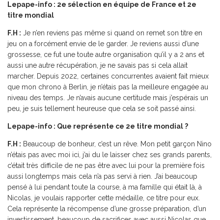
Lepape-info : 2e sélection en équipe de France et 2e
titre mondial
F.H :
Je n’en reviens pas même si quand on remet son titre en
jeu on a forcément envie de le garder. Je reviens aussi d’une
grossesse, ce fut une toute autre organisation qu’il y a 2 ans et
aussi une autre récupération, je ne savais pas si cela allait
marcher. Depuis 2022, certaines concurrentes avaient fait mieux
que mon chrono à Berlin, je n’étais pas la meilleure engagée au
niveau des temps. Je n’avais aucune certitude mais j’espérais un
peu, je suis tellement heureuse que cela se soit passé ainsi.
Lepape-info : Que représente ce 2e titre mondial ?
F.H :
Beaucoup de bonheur, c’est un rêve. Mon petit garçon Nino
n’étais pas avec moi ici, j’ai du le laisser chez ses grands parents,
c’était très difficile de ne pas être avec lui pour la première fois
aussi longtemps mais cela n’a pas servi à rien. J’ai beaucoup
pensé à lui pendant toute la course, à ma famille qui était là, à
Nicolas, je voulais rapporter cette médaille, ce titre pour eux.
Cela représente la récompense d’une grosse préparation, d’un
investissement, beaucoup de sacrifices avec aussi Nicolas que