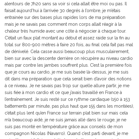
alentours de 7h20 sans sa voir si cela allait être moi ou pas. Il
faisait aujourd’hui à l’arrivée 30 degrés à l’ombre, je m’étais
entrainée sur des bases plus rapides lors de ma préparation
mais je ne savais pas comment mon corps allait réagir à la
chaleur très humide avec une côte à négocier à chaque tour.
C’était un faux plat montant au début et assez raide sur la fin au
total sur 800-900 mètres à faire 20 fois, au final cela fait pas mal
de dénivelé. Cela casse aussi beaucoup plus musculairement,
bien sur avec la descente derrière on récupère au niveau cardio
mais par contre les jambes souffrent plus. C’est la première fois
que je cours au cardio, je me suis basée là-dessus, je me suis
dit dans ma préparation que cela serait bien d’avoir des notions
à ce niveau. Je ne savais pas trop sur quelle allure partir, je me
suis fiée à mon cardio et ce que j’avais travaillé en France à
l’entraînement. Je suis resté sur ce rythme cardiaque (150 à 153
battements par minute, pas plus haut que 155 dans les montées),
c’était plus lent qu’en France sur terrain plat bien sur mais cela
m’a beaucoup aidé, je ne suis jamais allé dans le rouge, je ne
suis pas monté en température grâce aux conseils de mon
compagnon Nicolas (Navarro). Quand c’est parti devant, je me