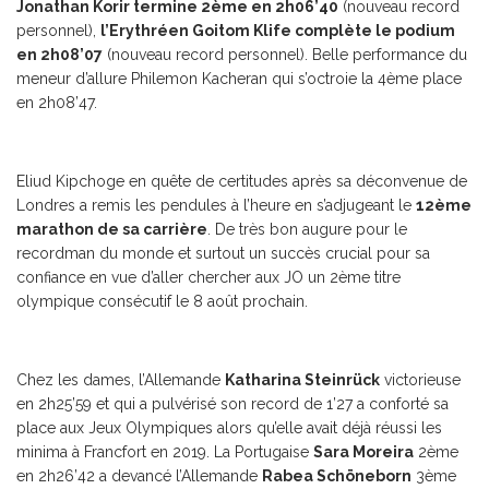
Jonathan Korir termine 2ème en 2h06’40
(nouveau record
personnel),
l’Erythréen Goitom Klife complète le podium
en 2h08’07
(nouveau record personnel). Belle performance du
meneur d’allure Philemon Kacheran qui s’octroie la 4ème place
en 2h08’47.
Eliud Kipchoge en quête de certitudes après sa déconvenue de
Londres a remis les pendules à l’heure en s’adjugeant le
12ème
marathon de sa carrière
. De très bon augure pour le
recordman du monde et surtout un succès crucial pour sa
confiance en vue d’aller chercher aux JO un 2ème titre
olympique consécutif le 8 août prochain.
Chez les dames, l’Allemande
Katharina Steinrück
victorieuse
en 2h25’59 et qui a pulvérisé son record de 1’27 a conforté sa
place aux Jeux Olympiques alors qu’elle avait déjà réussi les
minima à Francfort en 2019. La Portugaise
Sara Moreira
2ème
en 2h26’42 a devancé l’Allemande
Rabea Schöneborn
3ème