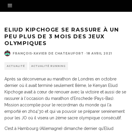
Eliud Kipchoge vainqueur du marathon d'Enschede en 2h04'30 - Crédit photo :
@nnrunningteam
ELIUD KIPCHOGE SE RASSURE À UN
PEU PLUS DE 3 MOIS DES JEUX
OLYMPIQUES
FRANÇOIS-XAVIER DE CHATEAUFORT
·
18 AVRIL 2021
ACTUALITÉ
ACTUALITÉ RUNNING
Après sa déconvenue au marathon de Londres en octobre
dernier où il avait terminé seulement 8ème, le Kenyan Eliud
Kipchoge avait à cœur de renouer avec la victoire et aussi de se
rassurer à l'occasion du marathon d'Enschede (Pays-Bas).
Mission accomplie pour le recordman du monde qui l'a
emporté en 2h04'30 et qui va pouvoir se préparer sereinement
pour les JO où il visera un 2ème sacre olympique consécutif.
C’est à Hambourg (Allemagne) dimanche dernier qu’Eliud