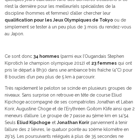
n’est la dernière pour les meilleur(e)s spécialistes de la
discipline (hommes et femmes) d’aller chercher leur
qualification pour les Jeux Olympiques de Tokyo
ou de
simplement se tester à un peu plus de 3 mois du rendez-vous
au Japon.
Ce sont donc
34 hommes
(parmi eux l’Ougandais Stephen
Kiprotich le champion olympique 2012) et
23 femmes
qui ont
pris le départ à 8h30 dans une ambiance très fraîche (4°C) pour
8 boucles d’un peu plus de 5 km à parcourir.
Très rapidement le peloton se scinde en plusieurs groupes de
niveaux. Sans surprise on retrouve en tête de course Eliud
Kipchoge accompagné de ses compatriotes Jonathan et Laban
Korir, Augustine Choge et de l’Erythréen Goitom Klife ainsi que 2
meneurs d’allure. Le groupe de 7 passe au 5ème km en 14’54.
Seuls
Eliud Kipchoge
et
Jonathan Korir
parviennent à tenir
l’allure des 2 lièvres, le quatuor pointe au 10ème kilomètre en
29’15. Les poursuivants relégués à plus de 35 secondes ne