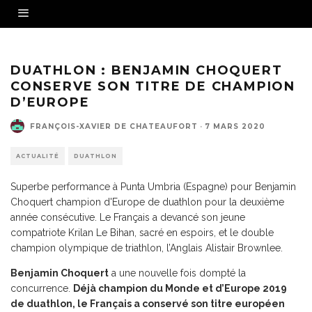
Benjamin Choquert champion d'Europe 2020 de duathlon -- (Crédit : Fédération
Française de triathlon)
DUATHLON : BENJAMIN CHOQUERT
CONSERVE SON TITRE DE CHAMPION
D’EUROPE
FRANÇOIS-XAVIER DE CHATEAUFORT
·
7 MARS 2020
ACTUALITÉ
DUATHLON
Superbe performance à Punta Umbria (Espagne) pour Benjamin
Choquert champion d'Europe de duathlon pour la deuxième
année consécutive. Le Français a devancé son jeune
compatriote Krilan Le Bihan, sacré en espoirs, et le double
champion olympique de triathlon, l’Anglais Alistair Brownlee.
Benjamin Choquert
a une nouvelle fois dompté la
concurrence.
Déjà champion du Monde et d’Europe 2019
de duathlon, le Français a conservé son titre européen