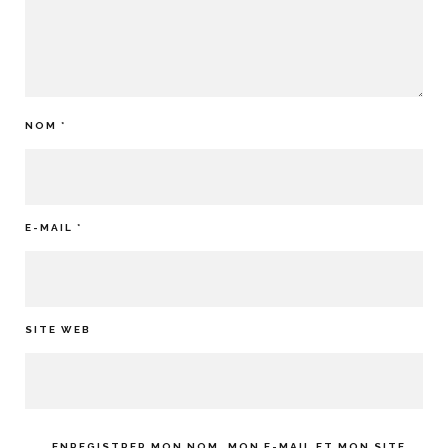
NOM
*
E-MAIL
*
SITE WEB
ENREGISTRER MON NOM, MON E-MAIL ET MON SITE