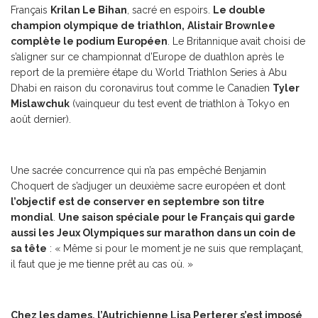
Français
Krilan Le Bihan
, sacré en espoirs.
Le double
champion olympique de triathlon,
Alistair Brownlee
complète le podium Européen
. Le Britannique avait choisi de
s’aligner sur ce championnat d’Europe de duathlon après le
report de la première étape du World Triathlon Series à Abu
Dhabi en raison du coronavirus tout comme le Canadien
Tyler
Mislawchuk
(vainqueur du test event de triathlon à Tokyo en
août dernier).
Une sacrée concurrence qui n’a pas empêché Benjamin
Choquert de s’adjuger un deuxième sacre européen et dont
l’objectif est de conserver en septembre son titre
mondial
.
Une saison spéciale pour le Français qui garde
aussi les
Jeux Olympiques sur marathon dans un coin de
sa tête
: « Même si pour le moment je ne suis que remplaçant,
il faut que je me tienne prêt au cas où. »
Chez les dames, l’Autrichienne Lisa Perterer s’est imposé