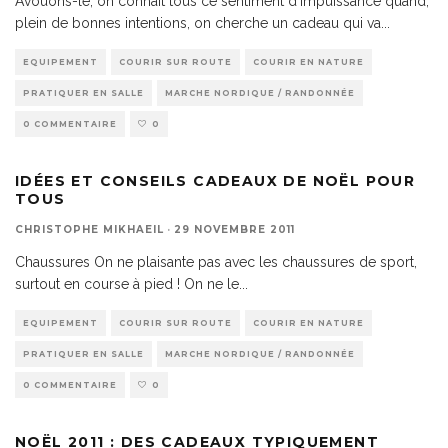
Avouons-le, on connaît tous ce sentiment d’impuissance quand,
plein de bonnes intentions, on cherche un cadeau qui va
...
EQUIPEMENT
COURIR SUR ROUTE
COURIR EN NATURE
PRATIQUER EN SALLE
MARCHE NORDIQUE / RANDONNÉE
0 COMMENTAIRE
0
IDÉES ET CONSEILS CADEAUX DE NOËL POUR
TOUS
CHRISTOPHE MIKHAEIL
·
29 NOVEMBRE 2011
Chaussures On ne plaisante pas avec les chaussures de sport,
surtout en course à pied ! On ne le
...
EQUIPEMENT
COURIR SUR ROUTE
COURIR EN NATURE
PRATIQUER EN SALLE
MARCHE NORDIQUE / RANDONNÉE
0 COMMENTAIRE
0
NOËL 2011 : DES CADEAUX TYPIQUEMENT