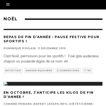
NOËL
REPAS DE FIN D’ANNÉE : PAUSE FESTIVE POUR
SPORTIFS !
DOMINIQUE POULAIN
·
11 DÉCEMBRE 2019
C’est Noël, permission pour les sportifs ! Foie gras audacieux,
chapon ou poularde digne de ce nom, en
...
NUTRITION
MANGER ÉQUILIBRÉ
0 COMMENTAIRE
151
EN OCTOBRE, J’ANTICIPE LES KILOS DE FIN
D’ANNÉE !
CORINNE PEIRANO (EXPERT LEPAPE-INFO, DIÉTÉTICIENNE-