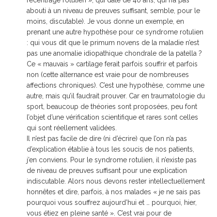
recentrage rotulien », qui date de 40 ans, qui n’a pas
abouti à un niveau de preuves suffisant, semble, pour le
moins, discutable). Je vous donne un exemple, en
prenant une autre hypothèse pour ce syndrome rotulien
: qui vous dit que le primum novens de la maladie n’est
pas une anomalie idiopathique chondrale de la patella ?
Ce « mauvais » cartilage ferait parfois souffrir et parfois
non (cette alternance est vraie pour de nombreuses
affections chroniques). C’est une hypothèse, comme une
autre, mais qu’il faudrait prouver. Car en traumatologie du
sport, beaucoup de théories sont proposées, peu font
l’objet d’une vérification scientifique et rares sont celles
qui sont réellement validées.
Il n’est pas facile de dire (ni d’écrire) que l’on n’a pas
d’explication établie à tous les soucis de nos patients,
j’en conviens. Pour le syndrome rotulien, il n’existe pas
de niveau de preuves suffisant pour une explication
indiscutable. Alors nous devons rester intellectuellement
honnêtes et dire, parfois, à nos malades « je ne sais pas
pourquoi vous souffrez aujourd’hui et … pourquoi, hier,
vous étiez en pleine santé ». C’est vrai pour de