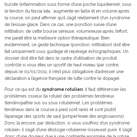
bursite (inflammation sous forme d’une poche liquidienne), sous
le tendon du fascia lata, augmente en taille et en volume après
la course, on peut affirmer qu’il s’agit réellement d’un syndrome
de l’essuie-glace. Dans ce cas, une ponction suivie d’une
infiltration, de cette bourse séreuse, volumineuse après l’effort,
me paraît être la meilleure option thérapeutique. Bien
évidemment, ce geste technique (ponction, infiltration) doit être
fait uniquement sous guidage et repérage échographiques. Un
dossier doit être fait dans le cadre d’utilisation de produit
contrôlé si vous êtes un sportif de haut niveau (par contre,
depuis le 01/01/2011, il n’est plus obligatoire d’adresser une
déclaration à l’agence française de lutte contre le dopage).
Pour ce qui est du
syndrome rotulien
, il faut différencier les
problèmes osseux (la rotule) des problèmes tendineux
(tendinopathie sus ou sous rotulienne). Les problèmes
tendineux dans la course à pied sont rares et sont plutôt
l’apanage des sports de saut (jumper’knee des anglosaxons).
Donc là encore, par déduction, si vous souffrez d’un syndrome
rotulien, il s’agit d’une étiologie rotulienne (osseuse) pure. Il s’agit
donc d’une douleur due à une contrainte anormale de la rotule