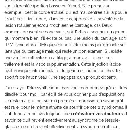
sur la trochlée (portion basse du fémur). Si je prends un
exemple : c’est la corde (rotule) qui est mal centrée sur la poulie
(trochlée). Il faut donc, dans ce cas, apprécier la sévérité de la
lésion rotulienne et/ou trochléenne (cartilage, os). Deux
examens peuvent se concevoir : soit l’arthro- scanner du genou
qui montrera bien, s’il existe ou pas, une lésion du cartilage, soit
I.R.M. (voir arthro-IRM) qui sera peut-être moins performante sur
l’analyse du cartilage mais qui reste un bon examen. S’il existe
une véritable atteinte du cartilage, à mon avis, le meilleur
traitement est la visco supplémentation. Cette injection (acide
hyaluronique) intra articulaire du genou est autorisée chez les
sportifs de haut niveau (il ne s’agit pas d’un produit dopant).
J’ai essayé d’être synthétique mais vous comprenez qu’il est très
difficile, pour moi, par écrit de vous donner plus d’explications.
Je reste malgré tout sur ma première impression, à savoir qu’il
est rare, pour le même athlète de souffrir de ces 2 syndromes. Il
faut donc, à mon avis toujours, bien
réévaluer vos douleurs
et
savoir ce qu’il revient effectivement au syndrome de l’essuie-
glace et ce qu’il revient effectivement au syndrome rotulien.