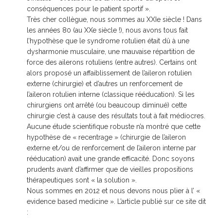
conséquences pour le patient sportif »
.
Très cher collègue, nous sommes au XXIe siècle ! Dans
les années 80 (au XXe siècle !), nous avons tous fait
l’hypothèse que le syndrome rotulien était dû à une
dysharmonie musculaire, une mauvaise répartition de
force des ailerons rotuliens (entre autres). Certains ont
alors proposé un affaiblissement de l’aileron rotulien
externe (chirurgie) et d’autres un renforcement de
l’aileron rotulien interne (classique rééducation). Si les
chirurgiens ont arrêté (ou beaucoup diminué) cette
chirurgie c’est à cause des résultats tout à fait médiocres.
Aucune étude scientifique robuste n’a montré que cette
hypothèse de « recentrage » (chirurgie de l’aileron
externe et/ou de renforcement de l’aileron interne par
rééducation) avait une grande efficacité. Donc soyons
prudents avant d’affirmer que de vieilles propositions
thérapeutiques sont « la solution ».
Nous sommes en 2012 et nous devons nous plier à l’ «
evidence based medicine ». L’article publié sur ce site dit
: