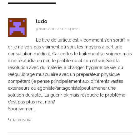
ludo
9 mars 2012 à 11 h 14 min
Le titre de l’article est « comment s’en sortir? »,
or je ne vois pas vraiment où sont les moyens à part une
consultation médical. Car certes le traitement va soigner mais
il ne résoudra en rien le problème et son retour. Seul la
résolution avec du matériel à changer, hygiène de vie, ou
rééquilibrage musculaire avec un préparateur physique
compétent (je pense principalement aux différents vastes
extenseurs ou agoniste/antagoniste)peut amener une
solution durable… La guérir ok mais résoudre le problème
c’est pas plus mal non?
Sportivement,
RÉPONDRE