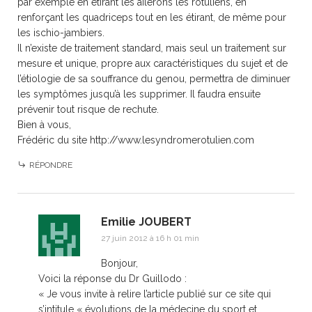
par exemple en étirant les ailerons les rotuliens, en
renforçant les quadriceps tout en les étirant, de même pour
les ischio-jambiers.
Il n’existe de traitement standard, mais seul un traitement sur
mesure et unique, propre aux caractéristiques du sujet et de
l’étiologie de sa souffrance du genou, permettra de diminuer
les symptômes jusqu’à les supprimer. Il faudra ensuite
prévenir tout risque de rechute.
Bien à vous,
Frédéric du site
http://www.lesyndromerotulien.com
RÉPONDRE
Emilie JOUBERT
27 juin 2012 à 16 h 01 min
Bonjour,
Voici la réponse du Dr Guillodo :
« Je vous invite à relire l’article publié sur ce site qui
s’intitule
« évolutions de la médecine du sport et