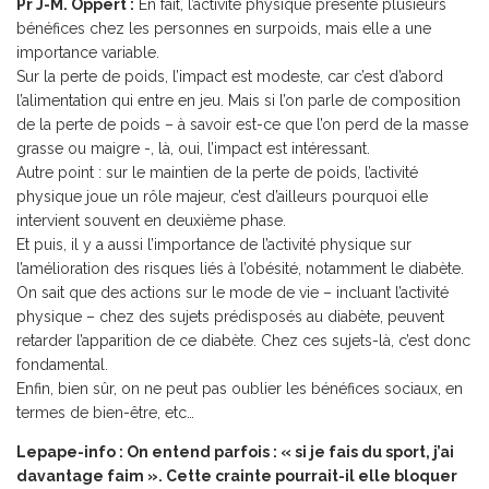
Pr J-M. Oppert :
En fait, l’activité physique présente plusieurs
bénéfices chez les personnes en surpoids, mais elle a une
importance variable.
Sur la perte de poids, l’impact est modeste, car c’est d’abord
l’alimentation qui entre en jeu. Mais si l’on parle de composition
de la perte de poids – à savoir est-ce que l’on perd de la masse
grasse ou maigre -, là, oui, l’impact est intéressant.
Autre point : sur le maintien de la perte de poids, l’activité
physique joue un rôle majeur, c’est d’ailleurs pourquoi elle
intervient souvent en deuxième phase.
Et puis, il y a aussi l’importance de l’activité physique sur
l’amélioration des risques liés à l’obésité, notamment le diabète.
On sait que des actions sur le mode de vie – incluant l’activité
physique – chez des sujets prédisposés au diabète, peuvent
retarder l’apparition de ce diabète. Chez ces sujets-là, c’est donc
fondamental.
Enfin, bien sûr, on ne peut pas oublier les bénéfices sociaux, en
termes de bien-être, etc…
Lepape-info : On entend parfois : « si je fais du sport, j’ai
davantage faim ». Cette crainte pourrait-il elle bloquer