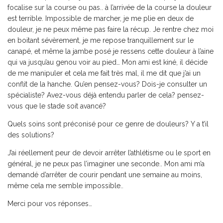
focalise sur la course ou pas.. à l’arrivée de la course la douleur
est terrible. Impossible de marcher, je me plie en deux de
douleur, je ne peux même pas faire la récup. Je rentre chez moi
en boitant sévèrement, je me repose tranquillement sur le
canapé, et même la jambe posé je ressens cette douleur à l’aine
qui va jusqu’au genou voir au pied… Mon ami est kiné, il décide
de me manipuler et cela me fait très mal, il me dit que j’ai un
conflit de la hanche. Qu’en pensez-vous? Dois-je consulter un
spécialiste? Avez-vous déjà entendu parler de cela? pensez-
vous que le stade soit avancé?
Quels soins sont préconisé pour ce genre de douleurs? Y a t’il
des solutions?
J’ai réellement peur de devoir arrêter l’athlétisme ou le sport en
général, je ne peux pas l’imaginer une seconde.. Mon ami m’a
demandé d’arrêter de courir pendant une semaine au moins,
même cela me semble impossible..
Merci pour vos réponses…