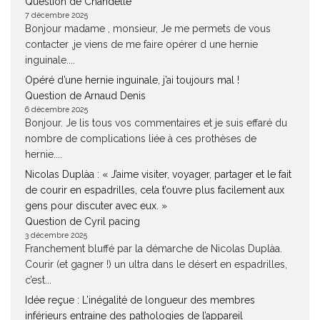
Question de Chandelle
7 décembre 2025
Bonjour madame , monsieur, Je me permets de vous
contacter ,je viens de me faire opérer d une hernie
inguinale....
Opéré d’une hernie inguinale, j’ai toujours mal !
Question de Arnaud Denis
6 décembre 2025
Bonjour. Je lis tous vos commentaires et je suis effaré du
nombre de complications liée à ces prothèses de
hernie....
Nicolas Duplàa : « J’aime visiter, voyager, partager et le fait
de courir en espadrilles, cela t’ouvre plus facilement aux
gens pour discuter avec eux. »
Question de Cyril pacing
3 décembre 2025
Franchement bluffé par la démarche de Nicolas Duplàa.
Courir (et gagner !) un ultra dans le désert en espadrilles,
c’est...
Idée reçue : L’inégalité de longueur des membres
inférieurs entraine des pathologies de l’appareil