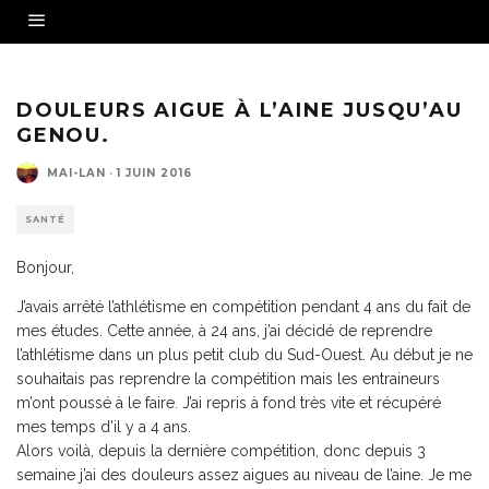
DOULEURS AIGUE À L’AINE JUSQU’AU
GENOU.
MAI-LAN
·
1 JUIN 2016
SANTÉ
Bonjour,
J’avais arrêté l’athlétisme en compétition pendant 4 ans du fait de
mes études. Cette année, à 24 ans, j’ai décidé de reprendre
l’athlétisme dans un plus petit club du Sud-Ouest. Au début je ne
souhaitais pas reprendre la compétition mais les entraineurs
m’ont poussé à le faire. J’ai repris à fond très vite et récupéré
mes temps d’il y a 4 ans.
Alors voilà, depuis la dernière compétition, donc depuis 3
semaine j’ai des douleurs assez aigues au niveau de l’aine. Je me