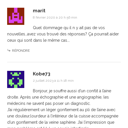
marit
8 février 2020 à 20 h 56 min
Quel dommage qu il n y ait pas de vos
nouvelles…avez vous trouvé des réponses? Ça pourrait aider
ceux qui sont dans le même cas….
RÉPONDRE
Kobe73
2 juillet 2023 à 11 h 18 min
Bonjour, je souffre aussi d’un conflit à l’aine
droite. Après une échographie et une angiographie, les
médecins ne savent pas poser un diagnostic.
J’ai régulièrement un léger gonflement au pli de l’aine avec
une douleur,lourdeur à l’intérieur de la cuisse accompagnée
d’un gonflement de la veine saphène. J’ai l’impression que