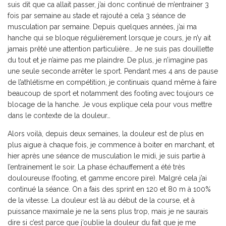
suis dit que ca allait passer, j’ai donc continué de m’entrainer 3
fois par semaine au stade et rajouté a cela 3 séance de
musculation par semaine. Depuis quelques années, j’ai ma
hanche qui se bloque régulièrement lorsque je cours, je n’y ait
jamais prêté une attention particulière… Je ne suis pas douillette
du tout et je n’aime pas me plaindre. De plus, je n’imagine pas
une seule seconde arrêter le sport. Pendant mes 4 ans de pause
de l’athlétisme en compétition, je continuais quand même à faire
beaucoup de sport et notamment des footing avec toujours ce
blocage de la hanche. Je vous explique cela pour vous mettre
dans le contexte de la douleur…
Alors voilà, depuis deux semaines, la douleur est de plus en
plus aigue à chaque fois, je commence à boiter en marchant, et
hier après une séance de musculation le midi, je suis partie à
l’entrainement le soir. La phase échauffement a été très
douloureuse (footing, et gamme encore pire). Malgré cela j’ai
continué la séance. On a fais des sprint en 120 et 80 m à 100%
de la vitesse. La douleur est là au début de la course, et à
puissance maximale je ne la sens plus trop, mais je ne saurais
dire si c’est parce que j’oublie la douleur du fait que je me