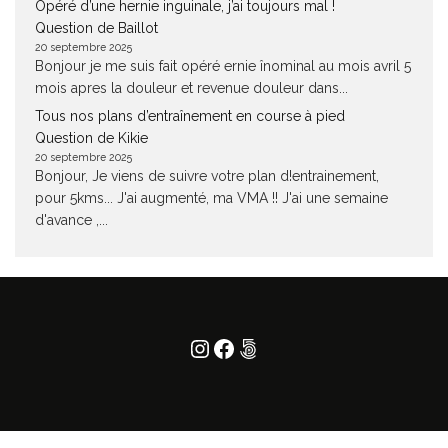
Opéré d’une hernie inguinale, j’ai toujours mal !
Question de Baillot
20 septembre 2025
Bonjour je me suis fait opéré ernie înominal au mois avril 5
mois apres la douleur et revenue douleur dans...
Tous nos plans d’entraînement en course à pied
Question de Kikie
20 septembre 2025
Bonjour, Je viens de suivre votre plan d!entrainement,
pour 5kms... J'ai augmenté, ma VMA !! J'ai une semaine
d'avance ,...
Instagram
Facebook
500px