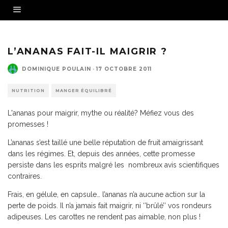
L’ANANAS FAIT-IL MAIGRIR ?
DOMINIQUE POULAIN
·
17 OCTOBRE 2011
NUTRITION
MANGER ÉQUILIBRÉ
L'ananas pour maigrir, mythe ou réalité? Méfiez vous des
promesses !
L’ananas s’est taillé une belle réputation de fruit amaigrissant
dans les régimes. Et, depuis des années, cette promesse
persiste dans les esprits malgré les nombreux avis scientifiques
contraires.
Frais, en gélule, en capsule… l’ananas n’a aucune action sur la
perte de poids. Il n’a jamais fait maigrir, ni ‘’brûlé’’ vos rondeurs
adipeuses. Les carottes ne rendent pas aimable, non plus !