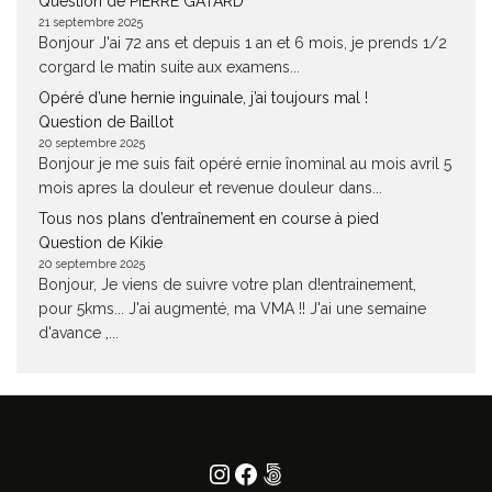
Question de PIERRE GATARD
21 septembre 2025
Bonjour J'ai 72 ans et depuis 1 an et 6 mois, je prends 1/2
corgard le matin suite aux examens...
Opéré d’une hernie inguinale, j’ai toujours mal !
Question de Baillot
20 septembre 2025
Bonjour je me suis fait opéré ernie înominal au mois avril 5
mois apres la douleur et revenue douleur dans...
Tous nos plans d’entraînement en course à pied
Question de Kikie
20 septembre 2025
Bonjour, Je viens de suivre votre plan d!entrainement,
pour 5kms... J'ai augmenté, ma VMA !! J'ai une semaine
d'avance ,...
Instagram
Facebook
500px