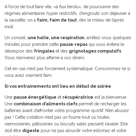
A force de tout faire vite, «à flux tendu», de poursuivre des
régimes alimentaires hyper restrictifs, d’engloutir son déjeuner à
la sauvette, on a
faim, faim de tout
, dès le milieu de l’après
midi.
Un conseil,
une halte, une respiration
, arrêtez-vous quelques
minutes pour prendre cette
pause-repas
qui vous évitera le
désespoir des
fringales
et des
grignotages compulsifs
.
Vous n’arriverez plus affamé à vos diners.
Cet en-cas n’est pas forcément systématique. Consommez-le si
vous avez vraiment faim.
Si vos entrainements ont lieu en début de soirée
Une
pause énergétique
et
récupératrice
est la bienvenue.
Une
combinaison d’aliments clefs
permet de recharger les
batteries avant d’affronter votre programme sportif. N’en abusez
pas ! Cette collation n’est pas un fourre-tout où toutes
viennoiseries, pâtisseries ou biscuits salés peuvent s’avaler. Elle
doit être
digeste
pour ne pas alourdir votre estomac et votre