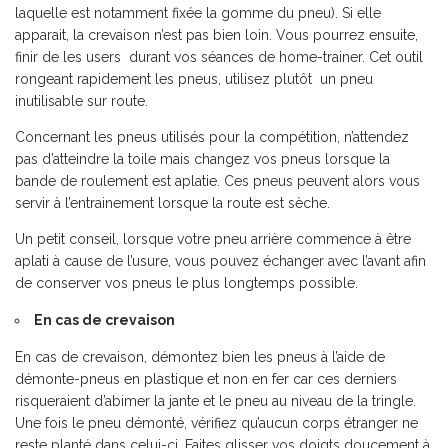
laquelle est notamment fixée la gomme du pneu). Si elle
apparait, la crevaison n’est pas bien loin. Vous pourrez ensuite,
finir de les users durant vos séances de home-trainer. Cet outil
rongeant rapidement les pneus, utilisez plutôt un pneu
inutilisable sur route.
Concernant les pneus utilisés pour la compétition, n’attendez
pas d’atteindre la toile mais changez vos pneus lorsque la
bande de roulement est aplatie. Ces pneus peuvent alors vous
servir à l’entrainement lorsque la route est sèche.
Un petit conseil, lorsque votre pneu arrière commence à être
aplati à cause de l’usure, vous pouvez échanger avec l’avant afin
de conserver vos pneus le plus longtemps possible.
En cas de crevaison
En cas de crevaison, démontez bien les pneus à l’aide de
démonte-pneus en plastique et non en fer car ces derniers
risqueraient d’abimer la jante et le pneu au niveau de la tringle.
Une fois le pneu démonté, vérifiez qu’aucun corps étranger ne
reste planté dans celui-ci. Faites glisser vos doigts doucement à