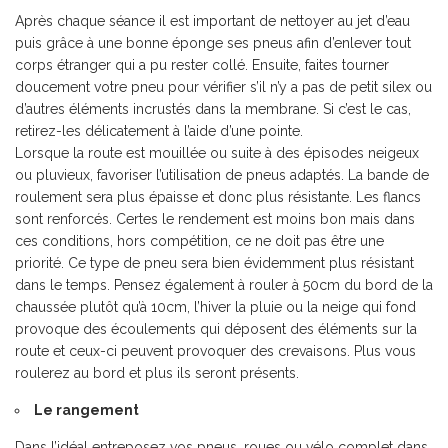
Après chaque séance il est important de nettoyer au jet d’eau
puis grâce à une bonne éponge ses pneus afin d’enlever tout
corps étranger qui a pu rester collé. Ensuite, faites tourner
doucement votre pneu pour vérifier s’il n’y a pas de petit silex ou
d’autres éléments incrustés dans la membrane. Si c’est le cas,
retirez-les délicatement à l’aide d’une pointe.
Lorsque la route est mouillée ou suite à des épisodes neigeux
ou pluvieux, favoriser l’utilisation de pneus adaptés. La bande de
roulement sera plus épaisse et donc plus résistante. Les flancs
sont renforcés. Certes le rendement est moins bon mais dans
ces conditions, hors compétition, ce ne doit pas être une
priorité. Ce type de pneu sera bien évidemment plus résistant
dans le temps. Pensez également à rouler à 50cm du bord de la
chaussée plutôt qu’à 10cm, l’hiver la pluie ou la neige qui fond
provoque des écoulements qui déposent des éléments sur la
route et ceux-ci peuvent provoquer des crevaisons. Plus vous
roulerez au bord et plus ils seront présents.
Le rangement
Dans l’idéal entreposez vos pneus, roues ou vélo complet dans