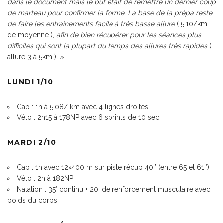
dans le document mais le but était de remettre un dernier coup
de marteau pour confirmer la forme. La base de la prépa reste
de faire les entrainements facile à très basse allure
( 5’10/km
de moyenne ),
afin de bien récupérer pour les séances plus
difficiles qui sont la plupart du temps des allures très rapides
(
allure 3 à 5km )
. »
LUNDI 1/10
Cap : 1h à 5’08/ km avec 4 lignes droites
Vélo : 2h15 à 178NP avec 6 sprints de 10 sec
MARDI 2/10
Cap : 1h avec 12×400 m sur piste récup 40’’ (entre 65 et 61″)
Vélo : 2h à 182NP
Natation : 35′ continu + 20′ de renforcement musculaire avec
poids du corps