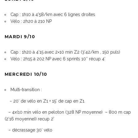
Cap : 1h10 à 4’58/km avec 6 lignes droites
Vélo : 2h20 à 210 NP
MARDI 9/10
Cap : 1h20 à 4’15 avec 2×10 min Z2 (3’42/km , 150 puls)
Vélo : 2h15 à 202 NP avec 6 sprints 10″ récup 4′
MERCREDI 10/10
Multi-transition :
– 20′ de vélo en Z1 + 15′ de cap en Z1
– 4x(10 min vélo en peloton (328 NP moyenne)
–
800 m cap
(2’16 moyenne)) recup 2’
– décrassage 30′ vélo