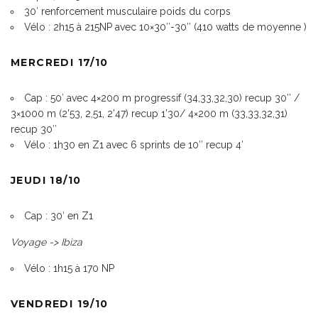
30′ renforcement musculaire poids du corps
Vélo : 2h15 à 215NP avec 10×30″-30″ (410 watts de moyenne
)
MERCREDI 17/10
Cap : 50′ avec 4×200 m progressif (34,33,32,30) recup 30″ /
3×1000 m (2’53, 2,51, 2’47) recup 1’30/ 4×200 m (33,33,32,31)
recup 30″
Vélo : 1h30 en Z1 avec 6 sprints de 10″ recup 4′
JEUDI 18/10
Cap : 30′ en Z1
Voyage -> Ibiza
Vélo : 1h15 à 170 NP
VENDREDI 19/10