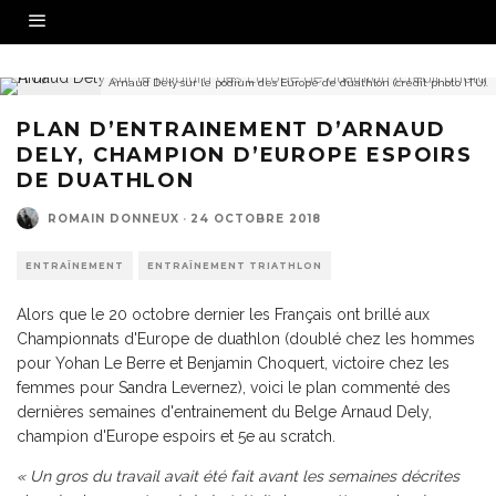
Arnaud Dely sur le podium des Europe de duathlon (crédit photo ITU).
PLAN D’ENTRAINEMENT D’ARNAUD
DELY, CHAMPION D’EUROPE ESPOIRS
DE DUATHLON
ROMAIN DONNEUX
·
24 OCTOBRE 2018
ENTRAÎNEMENT
ENTRAÎNEMENT TRIATHLON
Alors que le 20 octobre dernier les Français ont brillé aux
Championnats d'Europe de duathlon (doublé chez les hommes
pour Yohan Le Berre et Benjamin Choquert, victoire chez les
femmes pour Sandra Levernez), voici le plan commenté des
dernières semaines d'entrainement du Belge Arnaud Dely,
champion d'Europe espoirs et 5e au scratch.
« Un gros du travail avait été fait avant les semaines décrites