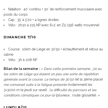
Natation : 40′ continu + 30′ de renforcement musculaire avec
poids du corps
Cap : 35′ à 5’20 + 4 lignes droites
Vélo : 2h30 à 225 NP avec 6×3′ en Z5 (356 watts moyenne)
DIMANCHE 7/10
Course : 10km de Liège en 30’50 + échauffement et retour au
calme
Vélo : 3h à 208 NP
Bilan de la semaine :
« Dans cette première semaine , j’ai eu
les 10km de Liège qui étaient un peu une sorte de répétition
générale avant la course. Le temps de 30’50
(et la 3ème place)
me convenait suite à la fatigue présente
(notamment les
3×3000 m le jeudi sur ravel) , l
a difficulté du parcours et les
conditions climatiques ce jour-là
(pluvieux , route glissante). »
LUNDI 8/10