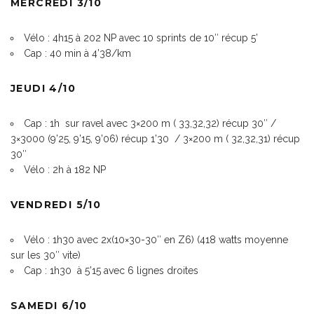
MERCREDI 3/10
Vélo : 4h15 à 202 NP avec 10 sprints de 10″ récup 5’
Cap : 40 min à 4’38/km
JEUDI 4/10
Cap : 1h
sur ravel avec 3×200 m
( 33,32,32) récup 30″ /
3×3000 (9’25, 9’15, 9’06) récup 1’30
/ 3×200 m (
32,32,31) récup
30″
Vélo : 2h à 182 NP
VENDREDI 5/10
Vélo : 1h30 avec 2x(10×30-30″ en Z6) (418 watts moyenne
sur les 30″ vite)
Cap : 1h30
à
5’15 avec 6 lignes droites
SAMEDI 6/10