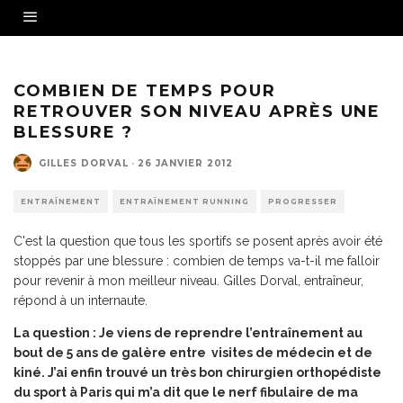
COMBIEN DE TEMPS POUR
RETROUVER SON NIVEAU APRÈS UNE
BLESSURE ?
GILLES DORVAL
·
26 JANVIER 2012
ENTRAÎNEMENT
ENTRAÎNEMENT RUNNING
PROGRESSER
C'est la question que tous les sportifs se posent après avoir été
stoppés par une blessure : combien de temps va-t-il me falloir
pour revenir à mon meilleur niveau. Gilles Dorval, entraîneur,
répond à un internaute.
La question : Je viens de reprendre l’entraînement au
bout de 5 ans de galère entre visites de médecin et de
kiné. J’ai enfin trouvé un très bon chirurgien orthopédiste
du sport à Paris qui m’a dit que le nerf fibulaire de ma