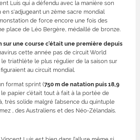
ent Luis qui a défendu avec la manière son
n en s'adjugeant un 2ème sacre mondial
onstation de force encore une fois des
me place de Léo Bergère, médaillé de bronze.
sur une course c’était une première depuis
navirus cette année pas de circuit World
e triathlète le plus régulier de la saison sur
figuraient au circuit mondial.
n format sprint (
750 m de natation puis 18,9
le papier c’était tout à fait à la portée de
à, très solide malgré l’absence du quintuple
z , des Australiens et des Néo-Zélandais.
Vincent Luis est bien dans l’allure même si