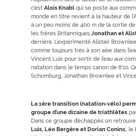
c’est
Alois Knabl
qui se poste aux comma
monde en titre revient à la hauteur de l
à un peu moins de 400 m de la sortie de 
les frères Britanniques
Jonathan et Alis
derrière. L’expérimenté Alistair Brown
comme toujours très à son aise dans l’e
Vincent Luis pour sortir de l’eau aux c
natation dans le temps canon de 8’10. Q
Schomburg, Jonathan Brownlee et Vincen
La 1ère transition (natation-vélo) per
groupe d’une dizaine de triathlètes
par
Dans ce groupe d’échappés on retrouve l
Luis, Léo Bergère et Dorian Coninx,
le 