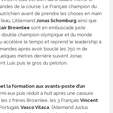
ndes de la course. Le Français champion du
’Autrichien avant de prendre les choses en main
l’eau. L’Allemand
Jonas Schomburg
ainsi que
tair Brownlee
sont en embuscade juste
lee double champion olympique et du monde
au accélère le tempo et reprend le leadership à
ommandes après avoir bouclé les 750 m de
uelques mètres derrière suivent Jonas
t Luis puis le gros du peloton.
met la formation aux avants-poste d’un
mi eux puis réduit à huit après une cassure.
es 2 frères Brownlee, les 3 Français
Vincent
Portugais
Vasco Vilaca
, l’Allemand Justus