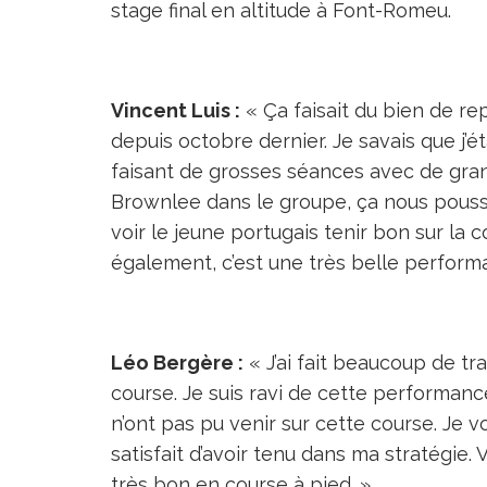
stage final en altitude à Font-Romeu.
Vincent Luis :
« Ça faisait du bien de re
depuis octobre dernier. Je savais que j’
faisant de grosses séances avec de gra
Brownlee dans le groupe, ça nous pousse 
voir le jeune portugais tenir bon sur la 
également, c’est une très belle perform
Léo Bergère :
« J’ai fait beaucoup de tra
course. Je suis ravi de cette performanc
n’ont pas pu venir sur cette course. Je v
satisfait d’avoir tenu dans ma stratégie.
très bon en course à pied. »