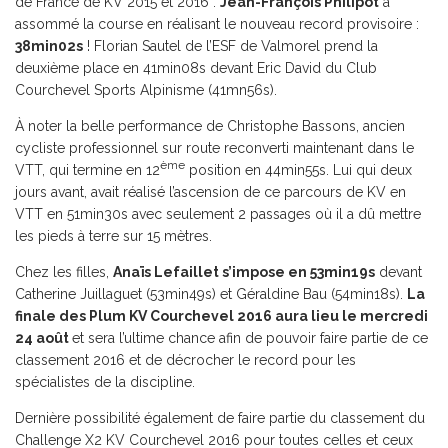
de France de KV 2015 et 2016 :
Jean-François Philipot
a
assommé la course en réalisant le nouveau record provisoire :
38min02s
! Florian Sautel de l’ESF de Valmorel prend la
deuxième place en 41min08s devant Eric David du Club
Courchevel Sports Alpinisme (41mn56s).
À noter la belle performance de Christophe Bassons, ancien
cycliste professionnel sur route reconverti maintenant dans le
ème
VTT, qui termine en 12
position en 44min55s. Lui qui deux
jours avant, avait réalisé l’ascension de ce parcours de KV en
VTT en 51min30s avec seulement 2 passages où il a dû mettre
les pieds à terre sur 15 mètres.
Chez les filles,
Anaïs Lefaillet s’impose en 53min19s
devant
Catherine Juillaguet (53min49s) et Géraldine Bau (54min18s).
La
finale des Plum KV Courchevel 2016 aura lieu le mercredi
24 août
et sera l’ultime chance afin de pouvoir faire partie de ce
classement 2016 et de décrocher le record pour les
spécialistes de la discipline.
Dernière possibilité également de faire partie du classement du
Challenge X2 KV Courchevel 2016 pour toutes celles et ceux