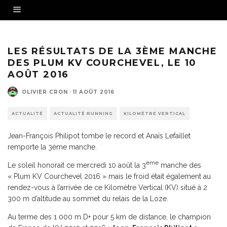
Anaïs Lefaillet & Jean-François Philipot
LES RÉSULTATS DE LA 3ÈME MANCHE
DES PLUM KV COURCHEVEL, LE 10
AOÛT 2016
OLIVIER CRON
·
11 AOÛT 2016
ACTUALITÉ
ACTUALITÉ RUNNING
KILOMÈTRE VERTICAL
Jean-François Philipot tombe le record et Anaïs Lefaillet
remporte la 3ème manche.
ème
Le soleil honorait ce mercredi 10 août la 3
manche des
« Plum KV Courchevel 2016 » mais le froid était également au
rendez-vous à l’arrivée de ce Kilomètre Vertical (KV) situé à 2
300 m d’altitude au sommet du relais de la Loze.
Au terme des 1 000 m D+ pour 5 km de distance, le champion