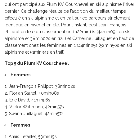
qui ont participé aux Plum KV Courchevel en ski alpinisme l’hiver
dernier. Ce challenge résulte de l’addition du meilleur temps
effectué en ski alpinisme et en trail sur ce parcours strictement
identique en hiver et en été. Pour l’instant, c’est Jean-François
Philipot en tête du classement en 1h22min11s (44min09s en ski
alpinisme et 38min02s en trail) et Catherine Juillaguet en haut de
classement chez les féminines en 1h44min25s (52min50s en ski
alpinisme et 51min34s en trail).
Top 5 du Plum KV Courchevel
Hommes
Jean-François Philipot, 38min02s
Florian Sautel, 40min08s
Eric David, 41min56s
Victor Waltmann, 42min57s
Swann Juillaguet, 42min57s
Femmes
Anaïs Lefaillet, 53min19s