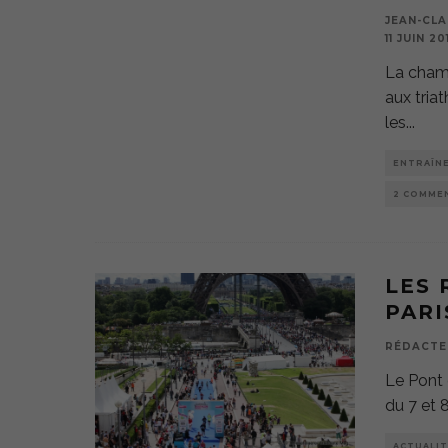
JEAN-CLA
11 JUIN 20
La cham
aux triat
les
...
ENTRAÎN
2 COMME
LES 
PARI
RÉDACTE
Le Pont 
du 7 et 8
ACTUALIT