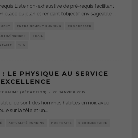
requis Liste non-exhaustive de pré-requis facilitant
en place du plan et rendant l’objectif envisageable :
...
EMENT
ENTRAÎNEMENT RUNNING
PROGRESSER
'ENTRAÎNEMENT
TRAIL
NTAIRE
0
 : LE PHYSIQUE AU SERVICE
’EXCELLENCE
ECHAUME (RÉDACTION)
·
20 JANVIER 2015
public, ce sont des hommes habillés en noir, avec
ule sur la tête et un
...
É
ACTUALITÉ RUNNING
PORTRAITS
0 COMMENTAIRE