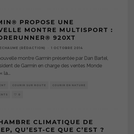
MIN® PROPOSE UNE
ELLE MONTRE MULTISPORT :
ORERUNNER® 920XT
ECHAUME (RÉDACTION)
·
1 OCTOBRE 2014
 nouvelle montre Garmin présentée par Dan Bartel,
sident de Garmin en charge des ventes Monde
 la
...
ENT
COURIR SUR ROUTE
COURIR EN NATURE
ENTS
0
HAMBRE CLIMATIQUE DE
SEP, QU’EST-CE QUE C’EST ?