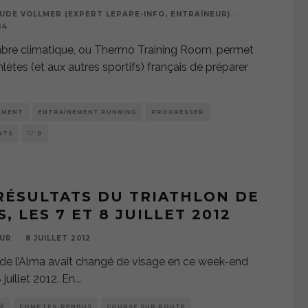
UDE VOLLMER (EXPERT LEPAPE-INFO, ENTRAÎNEUR)
·
14
bre climatique, ou Thermo Training Room, permet
hlètes (et aux autres sportifs) français de préparer
EMENT
ENTRAÎNEMENT RUNNING
PROGRESSER
NTS
0
RÉSULTATS DU TRIATHLON DE
S, LES 7 ET 8 JUILLET 2012
UR
·
8 JUILLET 2012
de l’Alma avait changé de visage en ce week-end
 juillet 2012. En
...
É
COMPTES-RENDUS
COURSE SUR ROUTE