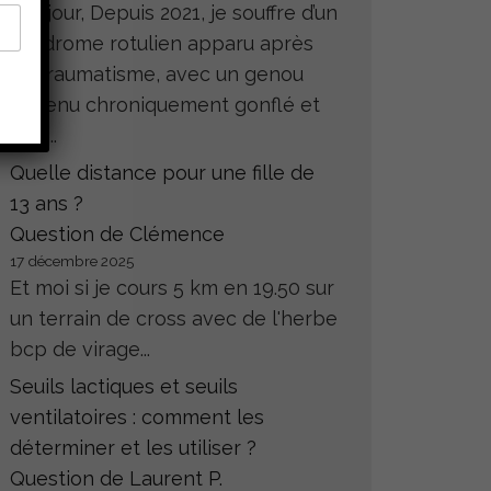
Bonjour, Depuis 2021, je souffre d’un
syndrome rotulien apparu après
un traumatisme, avec un genou
devenu chroniquement gonflé et
très...
Quelle distance pour une fille de
13 ans ?
Question de Clémence
17 décembre 2025
Et moi si je cours 5 km en 19.50 sur
un terrain de cross avec de l'herbe
bcp de virage...
Seuils lactiques et seuils
ventilatoires : comment les
déterminer et les utiliser ?
Question de Laurent P.