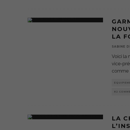
GAR
NOUV
LA F
SABINE D
Voici la
vice-pré
comme «
EQUIPEM
82 COMM
LA C
L’IN