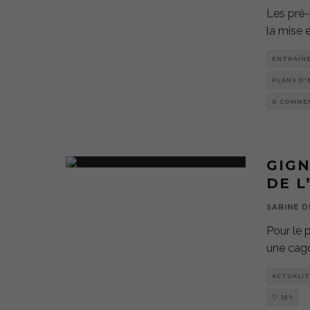
Les pré-
la mise 
ENTRAÎN
PLANS D
0 COMME
GIGN
DE L
SABINE D
Pour le 
une cago
ACTUALIT
157