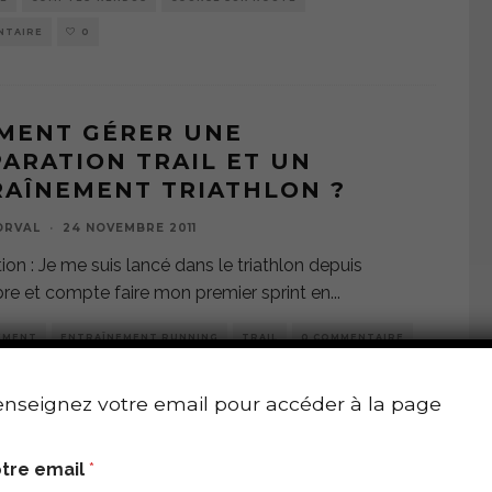
NTAIRE
0
MENT GÉRER UNE
ARATION TRAIL ET UN
AÎNEMENT TRIATHLON ?
ORVAL
·
24 NOVEMBRE 2011
ion : Je me suis lancé dans le triathlon depuis
e et compte faire mon premier sprint en
...
EMENT
ENTRAÎNEMENT RUNNING
TRAIL
0 COMMENTAIRE
nseignez votre email pour accéder à la page
SSE PLUS !
tre email
*