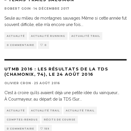
ROBERT GOIN
·
14 DÉCEMBRE 2017
Seule au milieu de montagnes sauvages Même si cette année fut
souvent difficile, elle m’a encore une fois
...
ACTUALITÉ
ACTUALITÉ RUNNING
ACTUALITÉ TRAIL
0 COMMENTAIRE
0
UTMB 2016 : LES RÉSULTATS DE LA TDS
(CHAMONIX, 74), LE 24 AOÛT 2016
OLIVIER CRON
·
25 AOÛT 2016
C’est à croire qu’ils avaient déjà une petite idée du vainqueur…
À Courmayeur, au départ de la TDS (Sur
...
ACTUALITÉ
ACTUALITÉ TRAIL
ACTUALITÉ TRAIL
COMPTES-RENDUS
RÉCITS DE COURSE
0 COMMENTAIRE
159