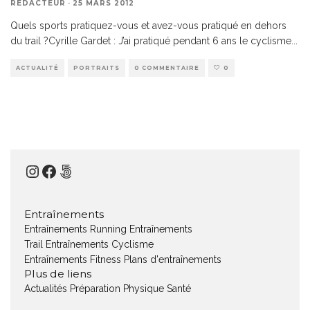
RÉDACTEUR
·
25 MARS 2012
Quels sports pratiquez-vous et avez-vous pratiqué en dehors
du trail ?Cyrille Gardet : J’ai pratiqué pendant 6 ans le cyclisme
...
ACTUALITÉ
PORTRAITS
0 COMMENTAIRE
0
Instagram
Facebook
500px
Entraînements
Entraînements Running
Entraînements
Trail
Entraînements Cyclisme
Entraînements Fitness
Plans d'entraînements
Plus de liens
Actualités
Préparation Physique
Santé