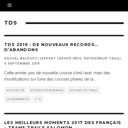
TDS
TDS 2019 : DE NOUVEAUX RECORDS…
D’ABANDONS
PASCAL BALDUCCI (EXPERT LEPAPE-INFO, ENTRAÎNEUR TRAIL)
·
6 SEPTEMBRE 2019
Cette année, pas de nouvelle course (c’est rare), mais des
modifications sur l’une des courses phares de la
...
ACTUALITÉ
ACTUALITÉ RUNNING
ACTUALITÉ TRAIL
14 COMMENTS
0
LES MEILLEURS MOMENTS 2017 DES FRANÇAIS
– TEAMS TRAILS SALOMON