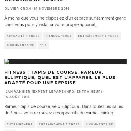
OLIVIER CRON
·
14 NOVEMBRE 2016
À moins que vous ne disposiez d’un espace suffisamment grand
chez vous pour y installer votre propre appareil,
...
ACTUALITÉ FITNESS
FITNESS/FORME
ENTRAÎNEMENT FITNESS
0 COMMENTAIRE
0
FITNESS : TAPIS DE COURSE, RAMEUR,
ELLIPTIQUE, QUEL EST L’APPAREIL LE PLUS
ADAPTÉ POUR UNE REPRISE
ILAN VANNIER (EXPERT LEPAPE-INFO, ENTRAÎNEUR)
·
14 AOÛT 2015
Rameur, tapis de course, vélo Elliptique… Dans toutes les salles
de fitness vous retrouvez ces appareils de cardio-training.
...
ENTRAÎNEMENT
ENTRAÎNEMENT FITNESS
0 COMMENTAIRE