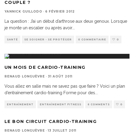
COUPLE ?
YANNICK GUILLODO
·
6 FÉVRIER 2012
La question : J’ai un début d’arthrose aux deux genoux. Lorsque
je monte un escalier ou après avoir
...
SANTÉ
SE SOIGNER - SE PROTÉGER
0 COMMENTAIRE
0
UN MOIS DE CARDIO-TRAINING
RENAUD LONGUÈVRE
·
31 AOÛT 2011
Vous allez en salle mais ne savez pas que faire ? Voici un plan
d’entraînement cardio-training Forme pour des
...
ENTRAÎNEMENT
ENTRAÎNEMENT FITNESS
6 COMMENTS
0
LE BON CIRCUIT CARDIO-TRAINING
RENAUD LONGUÈVRE
·
13 JUILLET 2011