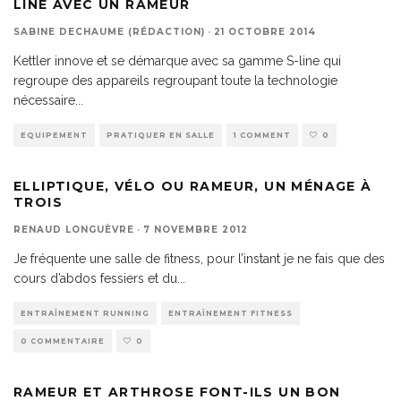
LINE AVEC UN RAMEUR
SABINE DECHAUME (RÉDACTION)
·
21 OCTOBRE 2014
Kettler innove et se démarque avec sa gamme S-line qui
regroupe des appareils regroupant toute la technologie
nécessaire
...
EQUIPEMENT
PRATIQUER EN SALLE
1 COMMENT
0
ELLIPTIQUE, VÉLO OU RAMEUR, UN MÉNAGE À
TROIS
RENAUD LONGUÈVRE
·
7 NOVEMBRE 2012
Je fréquente une salle de fitness, pour l’instant je ne fais que des
cours d’abdos fessiers et du
...
ENTRAÎNEMENT RUNNING
ENTRAÎNEMENT FITNESS
0 COMMENTAIRE
0
RAMEUR ET ARTHROSE FONT-ILS UN BON