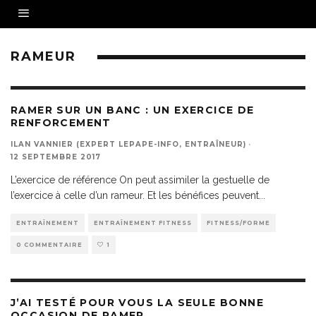
RAMEUR
RAMER SUR UN BANC : UN EXERCICE DE
RENFORCEMENT
ILAN VANNIER (EXPERT LEPAPE-INFO, ENTRAÎNEUR)
·
12 SEPTEMBRE 2017
L’exercice de référence On peut assimiler la gestuelle de
l’exercice à celle d’un rameur. Et les bénéfices peuvent
...
ENTRAÎNEMENT
ENTRAÎNEMENT FITNESS
FITNESS/FORME
0 COMMENTAIRE
1
J’AI TESTÉ POUR VOUS LA SEULE BONNE
OCCASION DE RAMER…