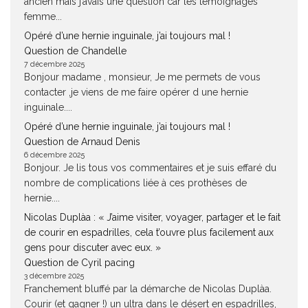
ancien mais j’avais une question car les témoignages
femme...
Opéré d’une hernie inguinale, j’ai toujours mal !
Question de Chandelle
7 décembre 2025
Bonjour madame , monsieur, Je me permets de vous
contacter ,je viens de me faire opérer d une hernie
inguinale....
Opéré d’une hernie inguinale, j’ai toujours mal !
Question de Arnaud Denis
6 décembre 2025
Bonjour. Je lis tous vos commentaires et je suis effaré du
nombre de complications liée à ces prothèses de
hernie....
Nicolas Duplàa : « J’aime visiter, voyager, partager et le fait
de courir en espadrilles, cela t’ouvre plus facilement aux
gens pour discuter avec eux. »
Question de Cyril pacing
3 décembre 2025
Franchement bluffé par la démarche de Nicolas Duplàa.
Courir (et gagner !) un ultra dans le désert en espadrilles,