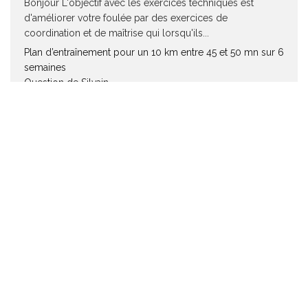
Bonjour L'objectif avec les exercices techniques est
d'améliorer votre foulée par des exercices de
coordination et de maîtrise qui lorsqu'ils...
Plan d’entraînement pour un 10 km entre 45 et 50 mn sur 6
semaines
Question de Silvain
26 octobre 2025
J’ai fais ce plan d’entraînement et je suis passé de 48’40 à
44’52 donc je suis très content. A noter...
Optimiser son entraînement quand on manque de temps
Question de Rémy Deutsch
16 octobre 2025
Bonjour, C'est une question assez complexe car cela
dépend de plusieurs facteurs comme le stress quotidien,
l'allure de vos séance,...
Plan entrainement 5 km à 18 km/h, 5 séances par semaine
Question de Quentin
14 octobre 2025
bonjour, vous parlez lors de la premiere séance de : "
d’exercices technique de course et de lignes droites". Je...