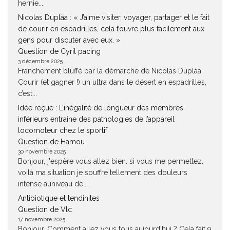
hernie....
Nicolas Duplàa : « J’aime visiter, voyager, partager et le fait
de courir en espadrilles, cela t’ouvre plus facilement aux
gens pour discuter avec eux. »
Question de Cyril pacing
3 décembre 2025
Franchement bluffé par la démarche de Nicolas Duplàa.
Courir (et gagner !) un ultra dans le désert en espadrilles,
c’est...
Idée reçue : L’inégalité de longueur des membres
inférieurs entraine des pathologies de l’appareil
locomoteur chez le sportif
Question de Hamou
30 novembre 2025
Bonjour, j'espère vous allez bien. si vous me permettez.
voilà ma situation je souffre tellement des douleurs
intense auniveau de...
Antibiotique et tendinites
Question de Vlc
17 novembre 2025
Bonjour, Comment allez vous tous aujourd'hui ? Cela fait 9