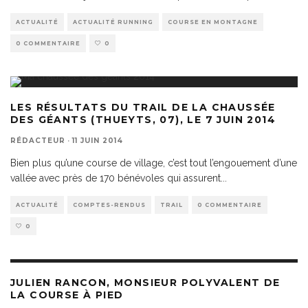
ACTUALITÉ
ACTUALITÉ RUNNING
COURSE EN MONTAGNE
0 COMMENTAIRE
0
LES RÉSULTATS DU TRAIL DE LA CHAUSSÉE
DES GÉANTS (THUEYTS, 07), LE 7 JUIN 2014
RÉDACTEUR
·
11 JUIN 2014
Bien plus qu’une course de village, c’est tout l’engouement d’une
vallée avec près de 170 bénévoles qui assurent
...
ACTUALITÉ
COMPTES-RENDUS
TRAIL
0 COMMENTAIRE
0
JULIEN RANCON, MONSIEUR POLYVALENT DE
LA COURSE À PIED