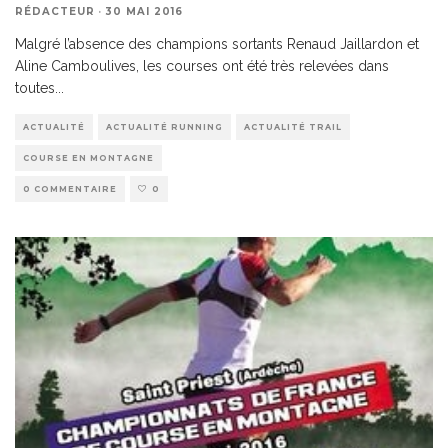
RÉDACTEUR
·
30 MAI 2016
Malgré l’absence des champions sortants Renaud Jaillardon et
Aline Camboulives, les courses ont été très relevées dans
toutes
...
ACTUALITÉ
ACTUALITÉ RUNNING
ACTUALITÉ TRAIL
COURSE EN MONTAGNE
0 COMMENTAIRE
0