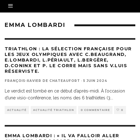
EMMA LOMBARDI
TRIATHLON : LA SÉLECTION FRANÇAISE POUR
LES JEUX OLYMPIQUES AVEC C.BEAUGRAND,
E.LOMBARDI, L.PÉRIAULT, L.BERGÈRE,
D.CONINX ET P. LE CORRE MAIS SANS V.LUIS
RÉSERVISTE.
FRANÇOIS-XAVIER DE CHATEAUFORT
·
5 JUIN 2024
Le verdict est tombé en ce début d’après-midi. À l’occasion
d’une visio-conférence, les noms des 6 triathlètes (3
...
ACTUALITÉ
ACTUALITÉ TRIATHLON
0 COMMENTAIRE
0
EMMA LOMBARDI : « IL VA FALLOIR ALLER