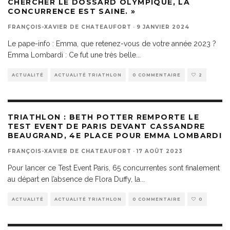
CHERCHER LE DOSSARD OLYMPIQUE, LA
CONCURRENCE EST SAINE. »
FRANÇOIS-XAVIER DE CHATEAUFORT
·
9 JANVIER 2024
Le pape-info : Emma, que retenez-vous de votre année 2023 ?
Emma Lombardi : Ce fut une très belle
...
ACTUALITÉ
ACTUALITÉ TRIATHLON
0 COMMENTAIRE
2
TRIATHLON : BETH POTTER REMPORTE LE
TEST EVENT DE PARIS DEVANT CASSANDRE
BEAUGRAND, 4E PLACE POUR EMMA LOMBARDI
FRANÇOIS-XAVIER DE CHATEAUFORT
·
17 AOÛT 2023
Pour lancer ce Test Event Paris, 65 concurrentes sont finalement
au départ en l’absence de Flora Duffy, la
...
ACTUALITÉ
ACTUALITÉ TRIATHLON
0 COMMENTAIRE
0