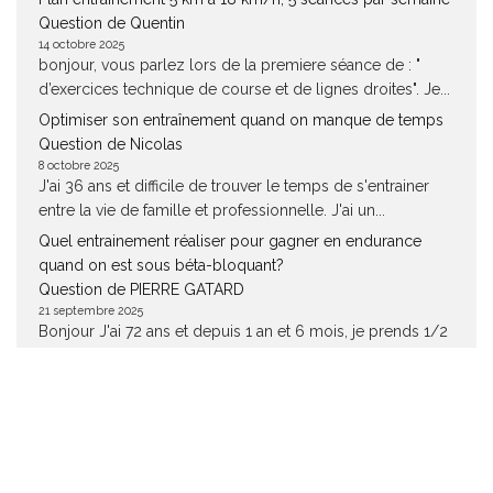
Question de Quentin
14 octobre 2025
bonjour, vous parlez lors de la premiere séance de : "
d’exercices technique de course et de lignes droites". Je...
Optimiser son entraînement quand on manque de temps
Question de Nicolas
8 octobre 2025
J'ai 36 ans et difficile de trouver le temps de s'entrainer
entre la vie de famille et professionnelle. J'ai un...
Quel entrainement réaliser pour gagner en endurance
quand on est sous béta-bloquant?
Question de PIERRE GATARD
21 septembre 2025
Bonjour J'ai 72 ans et depuis 1 an et 6 mois, je prends 1/2
corgard le matin suite aux examens...
Opéré d’une hernie inguinale, j’ai toujours mal !
Question de Baillot
20 septembre 2025
Bonjour je me suis fait opéré ernie înominal au mois avril 5
mois apres la douleur et revenue douleur dans...