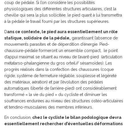
coup de pédale. Si l’on considère les possibilités
physiologiques des différentes structures articulaires, c’est la
cheville qui sera la plus sollicitée, le pied quant à lui transmettra
à la pédale le travail fourni par les structures supérieures.
D
ans ce contexte, le pied aura essentiellement un rôle
statique, solidaire de la pédale,
garantissant l’absence de
mouvements parasites et de déperdition d’énergie. Pied-
chaussure-pédale formeront un ensemble compact, le point
d’appui maximal se situant au niveau de l’avant-pied (articulation
métatarso-phalangienne du gros orteil// sésamoïdes). Les
progrès réalisés dans la confection des chaussures (coque
rigide, système de fermeture réglable, souplesse et légèreté
des matériaux, aération) et par l’évolution des pédales
automatiques (liberté de l’arrière-pied) ont considérablement
transformé « la vie du pied » du cycliste et diminuer les
souffrances endurées au niveau des structures ostéo-articulaires
et tendino-musculaires des membres inférieurs.
En conclusion,
chez le cycliste le bilan podologique devra
essentiellement rechercher d’éventuelles déformations