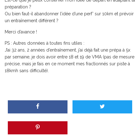
Est-ce que je peux conserver mon idée de départ en adaptant la
préparation ?
Ou bien faut-il abandonner l’idée d’une perf’ sur 10km et prévoir
un entraînement différent ?
Merci d’avance !
PS : Autres données à toutes fins utiles :
J’ai 32 ans, 2 années d’entraînement, j’ai déjà fait une prépa à 5x
par semaine, je dois avoir entre 18 et 19 de VMA (pas de mesure
précise, mais je fais en ce moment mes fractionnés sur piste à
18kmh sans difficulté).