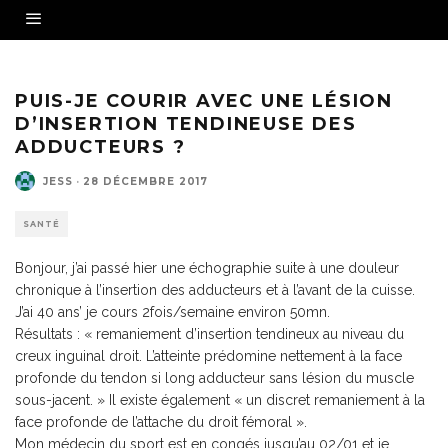
PUIS-JE COURIR AVEC UNE LÉSION
D’INSERTION TENDINEUSE DES
ADDUCTEURS ?
JESS
·
28 DÉCEMBRE 2017
SANTÉ
Bonjour, j’ai passé hier une échographie suite à une douleur
chronique à l’insertion des adducteurs et à l’avant de la cuisse.
J’ai 40 ans’ je cours 2fois/semaine environ 50mn.
Résultats : « remaniement d’insertion tendineux au niveau du
creux inguinal droit. L’atteinte prédomine nettement à la face
profonde du tendon si long adducteur sans lésion du muscle
sous-jacent. » Il existe également « un discret remaniement à la
face profonde de l’attache du droit fémoral ».
Mon médecin du sport est en congés jusqu’au 02/01 et je