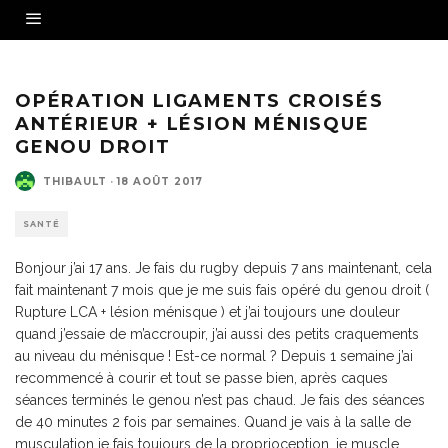
OPÉRATION LIGAMENTS CROISÉS
ANTÉRIEUR + LÉSION MÉNISQUE
GENOU DROIT
THIBAULT
·
18 AOÛT 2017
SANTÉ
Bonjour j’ai 17 ans. Je fais du rugby depuis 7 ans maintenant, cela
fait maintenant 7 mois que je me suis fais opéré du genou droit (
Rupture LCA + lésion ménisque ) et j’ai toujours une douleur
quand j’essaie de m’accroupir, j’ai aussi des petits craquements
au niveau du ménisque ! Est-ce normal ? Depuis 1 semaine j’ai
recommencé à courir et tout se passe bien, après caques
séances terminés le genou n’est pas chaud. Je fais des séances
de 40 minutes 2 fois par semaines. Quand je vais à la salle de
musculation je fais toujours de la proprioception, je muscle