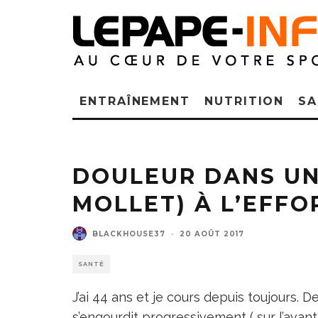
ENTRAÎNEMENT
NUTRITION
SA
DOULEUR DANS UN
MOLLET) À L’EFFO
BLACKHOUSE37
·
20 AOÛT 2017
SANTÉ
J’ai 44 ans et je cours depuis toujours. 
s’engourdit progressivement ( sur l’avant