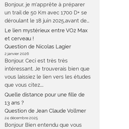
Bonjour, je m'apprête à préparer
un trail de 50 Km avec 1700 D+ se
déroulant le 18 juin 2025,avant de...
Le lien mystérieux entre VO2 Max
et cerveau !
Question de Nicolas Lagier
2 janvier 2026
Bonjour. Ceci est très très
intéressant. Je trouverais bien que
vous laissiez le lien vers les études
que vous citez....
REPRISE ENTRAINEMENT APRÈS
COMMEN
CHIRURGIE INGUINALE
DOULEU
Quelle distance pour une fille de
ANTÉ
SANTÉ
13 ans ?
Question de Jean Claude Vollmer
24 décembre 2025
Bonjour Bien entendu que vous