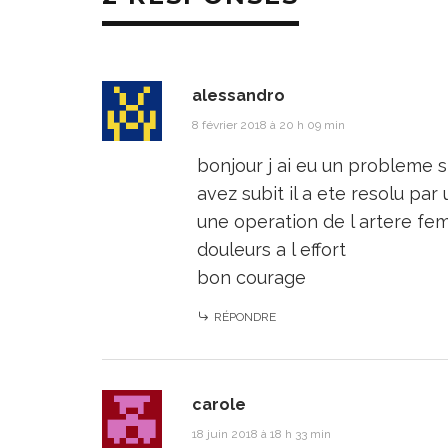
alessandro
8 février 2018 à 20 h 09 min
bonjour j ai eu un probleme 
avez subit il a ete resolu pa
une operation de l artere fem
douleurs a l effort
bon courage
RÉPONDRE
carole
18 juin 2018 à 18 h 33 min