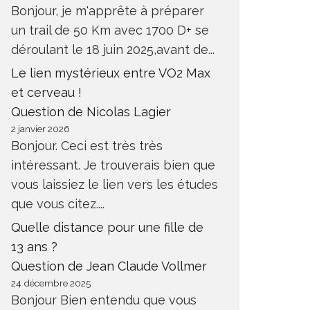
Bonjour, je m'apprête à préparer
un trail de 50 Km avec 1700 D+ se
déroulant le 18 juin 2025,avant de...
Le lien mystérieux entre VO2 Max
et cerveau !
Question de Nicolas Lagier
2 janvier 2026
Bonjour. Ceci est très très
REPRISE ENTRAINEMENT APRÈS
COMMEN
intéressant. Je trouverais bien que
CHIRURGIE INGUINALE
DOULEU
vous laissiez le lien vers les études
ANTÉ
SANTÉ
que vous citez....
Quelle distance pour une fille de
13 ans ?
Question de Jean Claude Vollmer
24 décembre 2025
Bonjour Bien entendu que vous