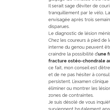
Il serait sage d’éviter de co
tranquillement par le vélo. L
envisagée après trois semain
disparues.
Le diagnostic de lésion ménis
Chez les coureurs à pied de 
interne du genou peuvent être
craindre la possibilité d’
une f
fracture ostéo-chondrale a
ce fait, mon conseil est d’êt
et de ne pas hésiter à consul
persistent. L’examen clinique
éliminer ou montrer les lésio
zones de contraintes.
Je suis désolé de vous inquié
surviennent brutalement apr