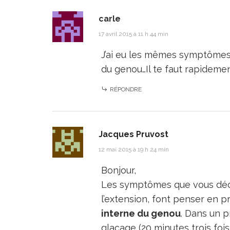
carle
17 avril 2015 à 11 h 44 min
J’ai eu les mêmes symptômes e
du genou…Il te faut rapideme
RÉPONDRE
Jacques Pruvost
12 mai 2015 à 19 h 24 min
Bonjour,
Les symptômes que vous décri
l’extension, font penser en p
interne du genou
. Dans un p
glaçage (20 minutes trois fois