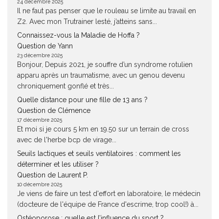
24 décembre 2025
Il ne faut pas penser que le rouleau se limite au travail en
Z2. Avec mon Trutrainer lesté, j’atteins sans...
Connaissez-vous la Maladie de Hoffa ?
Question de Yann
23 décembre 2025
Bonjour, Depuis 2021, je souffre d’un syndrome rotulien
apparu après un traumatisme, avec un genou devenu
chroniquement gonflé et très...
Quelle distance pour une fille de 13 ans ?
Question de Clémence
17 décembre 2025
Et moi si je cours 5 km en 19.50 sur un terrain de cross
avec de l'herbe bcp de virage...
Seuils lactiques et seuils ventilatoires : comment les
déterminer et les utiliser ?
Question de Laurent P.
10 décembre 2025
Je viens de faire un test d'effort en laboratoire, le médecin
(docteure de l'équipe de France d'escrime, trop cool!) à...
Ostéoporose : quelle est l’influence du sport ?