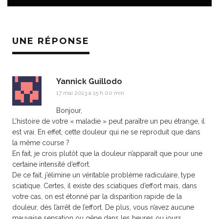
UNE RÉPONSE
Yannick Guillodo
17 mai 2013 à 15 h 00 min
Bonjour,
L’histoire de votre « maladie » peut paraître un peu étrange, il
est vrai. En effet, cette douleur qui ne se reproduit que dans
la même course ?
En fait, je crois plutôt que la douleur n’apparaît que pour une
certaine intensité d’effort.
De ce fait, j’élimine un véritable problème radiculaire, type
sciatique. Certes, il existe des sciatiques d’effort mais, dans
votre cas, on est étonné par la disparition rapide de la
douleur, dès l’arrêt de l’effort. De plus, vous n’avez aucune
mauvaise sensation ou gêne dans les heures ou jours