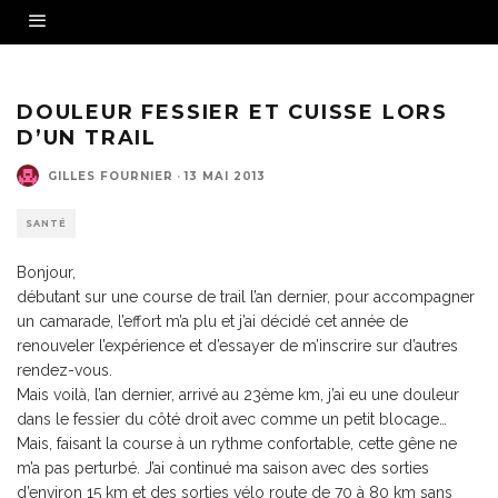
DOULEUR FESSIER ET CUISSE LORS
D’UN TRAIL
GILLES FOURNIER
·
13 MAI 2013
SANTÉ
Bonjour,
débutant sur une course de trail l’an dernier, pour accompagner
un camarade, l’effort m’a plu et j’ai décidé cet année de
renouveler l’expérience et d’essayer de m’inscrire sur d’autres
rendez-vous.
Mais voilà, l’an dernier, arrivé au 23ème km, j’ai eu une douleur
dans le fessier du côté droit avec comme un petit blocage…
Mais, faisant la course à un rythme confortable, cette gêne ne
m’a pas perturbé. J’ai continué ma saison avec des sorties
d’environ 15 km et des sorties vélo route de 70 à 80 km sans