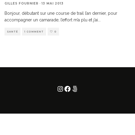
GILLES FOURNIER
·
13 MAI 2013
Bonjour, débutant sur une course de trail l’an dernier, pour
accompagner un camarade, l’effort m’a plu et j’ai
...
SANTÉ
1 COMMENT
0
Instagram
Facebook
500px