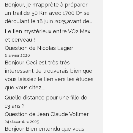
Bonjour, je m'apprête à préparer
un trail de 50 Km avec 1700 D+ se
déroulant le 18 juin 2025,avant de...
Le lien mystérieux entre VO2 Max
et cerveau !
Question de Nicolas Lagier
2 janvier 2026
Bonjour. Ceci est très très
intéressant. Je trouverais bien que
vous laissiez le lien vers les études
que vous citez....
Quelle distance pour une fille de
13 ans ?
Question de Jean Claude Vollmer
24 décembre 2025
REPRISE ENTRAINEMENT APRÈS
COMMEN
Bonjour Bien entendu que vous
CHIRURGIE INGUINALE
DOULEU