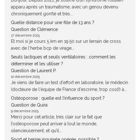
Bonjour, Depuis 2021, je souffre d’un syndrome rotulien
apparu après un traumatisme, avec un genou devenu
chroniquement gonflé et très...
Quelle distance pour une fille de 13 ans ?
Question de Clémence
17 décembre 2025
Et moi si je cours 5 km en 19.50 sur un terrain de cross
avec de l'herbe bcp de virage...
Seuils lactiques et seuils ventilatoires : comment les
déterminer et les utiliser ?
Question de Laurent P.
10 décembre 2025
Je viens de faire un test d'effort en laboratoire, le médecin
(docteure de l'équipe de France d'escrime, trop cool!) à...
Ostéoporose : quelle est l’influence du sport ?
Question de Quira
9 décembre 2025
Merci pour cet article, très clair sur le fait que
l’ostéoporose peut arriver à tout le monde,
silencieusement, et qu’il...
Sport et hernie inguinale opérée, possible ?