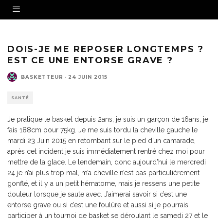
DOIS-JE ME REPOSER LONGTEMPS ?
EST CE UNE ENTORSE GRAVE ?
BASKETTEUR
·
24 JUIN 2015
SANTÉ
Je pratique le basket depuis 2ans, je suis un garçon de 16ans, je
fais 188cm pour 75kg. Je me suis tordu la cheville gauche le
mardi 23 Juin 2015 en retombant sur le pied d’un camarade,
après cet incident je suis immédiatement rentré chez moi pour
mettre de la glace. Le lendemain, donc aujourd’hui le mercredi
24 je n’ai plus trop mal, m’a cheville n’est pas particulièrement
gonflé, et il y a un petit hématome, mais je ressens une petite
douleur lorsque je saute avec. J’aimerai savoir si c’est une
entorse grave ou si c’est une foulûre et aussi si je pourrais
participer à un tournoi de basket se déroulant le samedi 27 et le