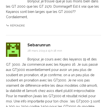
Bonjour, je trouve que je suis moins bien dans
les GT 2000 que les GT 2170. Dommage!!! Est il vrai que les
Kayanos sont bien larges que les GT 2000??
Cordialement,
RÉPONDRE
Sebarunrun
28 mars 2015 à 19 h 18 min
Bonjour, je cours avec des kayanos 19 et des
GT 3000. J’ai commencé avec les Kayano 16. Je suis passé
aux GT3000 essentiellement pour avoir un peu plus de
soutient en pronation, et je confirme, on a un peu plus de
soutient en pronation avec les GT3000. Je ne vois pas
vraiment de différence entre les deux modèles côté amorti,
la stabilité et l’amorti chez asics étant plutôt irréprochable.
Pour le marathon j’avais les GT3000 et résultat nickel pour
moi. Une info importante pour ton choix : les GT3000-3 sont
à 300 ou 310g contre 340g pour les GT3000 du modèle