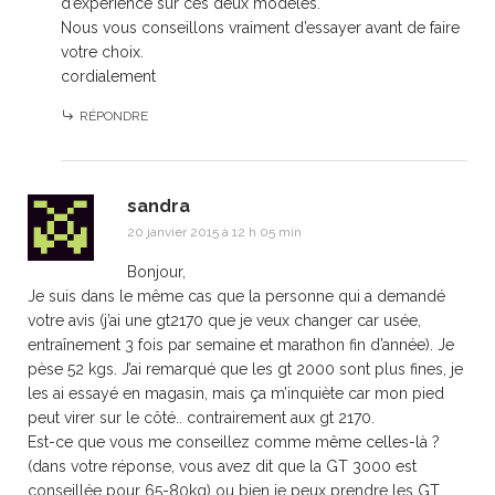
d’expérience sur ces deux modèles.
Nous vous conseillons vraiment d’essayer avant de faire
votre choix.
cordialement
RÉPONDRE
sandra
20 janvier 2015 à 12 h 05 min
Bonjour,
Je suis dans le même cas que la personne qui a demandé
votre avis (j’ai une gt2170 que je veux changer car usée,
entraînement 3 fois par semaine et marathon fin d’année). Je
pèse 52 kgs. J’ai remarqué que les gt 2000 sont plus fines, je
les ai essayé en magasin, mais ça m’inquiète car mon pied
peut virer sur le côté.. contrairement aux gt 2170.
Est-ce que vous me conseillez comme même celles-là ?
(dans votre réponse, vous avez dit que la GT 3000 est
conseillée pour 65-80kg) ou bien je peux prendre les GT