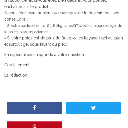
GT2000
, de fait si vous étiez bien dedans, vous pouvez
enchaîner sur le produit.
Si vous êtes marathonien, ou envisagez de le devenir nous vous
conseillons :
– Si votre poids est entre 65-80kg => les
GT3000
(la plaque de gel du
talon est plus importante)
Si votre poids est de plus de 80kg => les
Kayano
( gel au talon
–
et surtout gel sous l’avant du pied)
En espérant avoir répondu à votre question
Cordialement
La rédaction