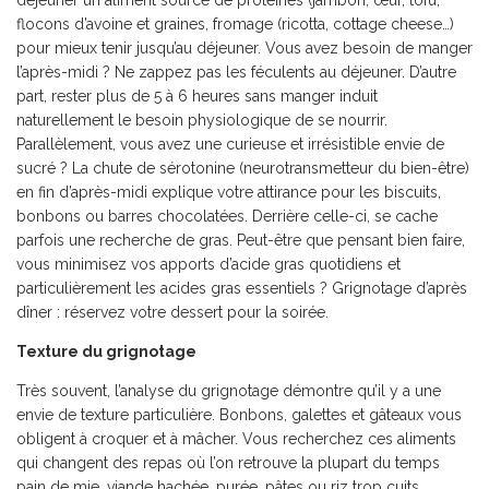
déjeuner un aliment source de protéines (jambon, œuf, tofu,
flocons d’avoine et graines, fromage (ricotta, cottage cheese…)
pour mieux tenir jusqu’au déjeuner. Vous avez besoin de manger
l’après-midi ? Ne zappez pas les féculents au déjeuner. D’autre
part, rester plus de 5 à 6 heures sans manger induit
naturellement le besoin physiologique de se nourrir.
Parallèlement, vous avez une curieuse et irrésistible envie de
sucré ? La chute de sérotonine (neurotransmetteur du bien-être)
en fin d’après-midi explique votre attirance pour les biscuits,
bonbons ou barres chocolatées. Derrière celle-ci, se cache
parfois une recherche de gras. Peut-être que pensant bien faire,
vous minimisez vos apports d’acide gras quotidiens et
particulièrement les acides gras essentiels ? Grignotage d’après
dîner : réservez votre dessert pour la soirée.
Texture du grignotage
Très souvent, l’analyse du grignotage démontre qu’il y a une
envie de texture particulière. Bonbons, galettes et gâteaux vous
obligent à croquer et à mâcher. Vous recherchez ces aliments
qui changent des repas où l’on retrouve la plupart du temps
pain de mie, viande hachée, purée, pâtes ou riz trop cuits